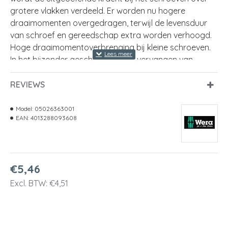
grotere vlakken verdeeld. Er worden nu hogere
draaimomenten overgedragen, terwijl de levensduur
van schroef en gereedschap extra worden verhoogd.
Hoge draaimomentoverbrenging bij kleine schroeven.
In het bijzonder geschikt voor het vervangen van
wisselmessen. De Blacklaser-oppervlakbehandeling
zorgt voor een uitstekende oppervlakbescherming,
REVIEWS
ook tegen corrosie, en een lange levensduur.
Meervoudig voor extra grip.
Model:
05026363001
EAN:
4013288093608
-
TORX PLUS® vlagsleutel voor binnen TORX PLUS® schr
-
Meercomponenten handgreep
€5,46
-
Ronde kling met BlackLaser-finish voor uitstekende
Excl. BTW: €4,51
-
Overdracht van hoge draaimomenten bij kleine schro