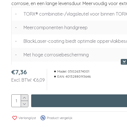
corrosie, en een lange levensduur. Meervoudig voor extr
-
TORX® combinatie-/vlagsleutel voor binnen TOR
-
Meercomponenten handgreep
-
BlackLaser-coating biedt optimale oppervlakbes
-
Met hoge corrosiebescherming
-
Overdracht van hoge draaimomenten bij kleine s
€7,36
Model:
05026374001
EAN:
4013288093646
Excl. BTW: €6,09
Verlanglijst
Product vergelijk