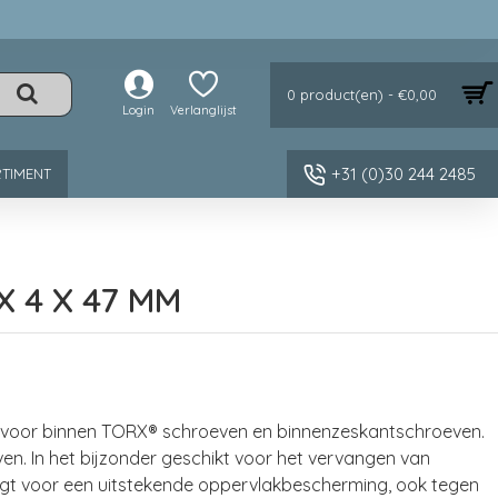
0 product(en) - €0,00
Login
Verlanglijst
+31 (0)30 244 2485
TIMENT
X 4 X 47 MM
 voor binnen TORX® schroeven en binnenzeskantschroeven.
n. In het bijzonder geschikt voor het vervangen van
gt voor een uitstekende oppervlakbescherming, ook tegen