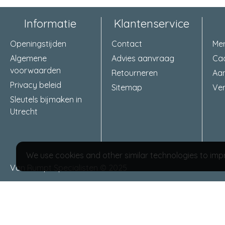
Informatie
Klantenservice
Openingstijden
Contact
Me
Algemene
Advies aanvraag
Ca
voorwaarden
Retourneren
Aa
Privacy beleid
Sitemap
Ver
Sleutels bijmaken in
Utrecht
We use cookies and other similar technologies to impr
Van Rumpt Specialisten © 2025