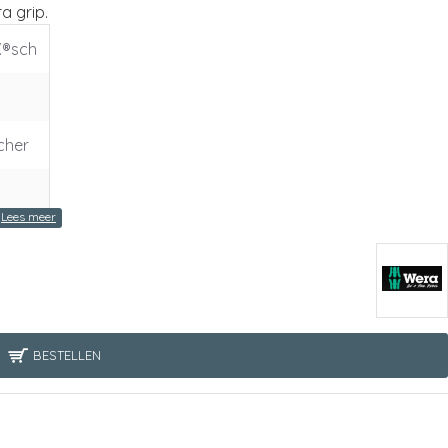
a grip.
X®sch
cher
chro
BESTELLEN