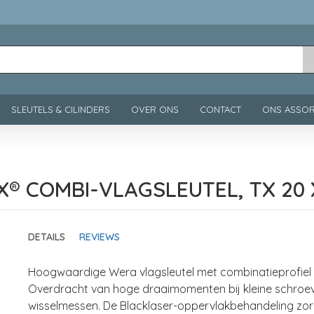
SLEUTELS & CILINDERS
OVER ONS
CONTACT
ONS ASSOR
X® COMBI-VLAGSLEUTEL, TX 20 
DETAILS
REVIEWS
Hoogwaardige Wera vlagsleutel met combinatieprofiel
Overdracht van hoge draaimomenten bij kleine schroeve
wisselmessen. De Blacklaser-oppervlakbehandeling zor