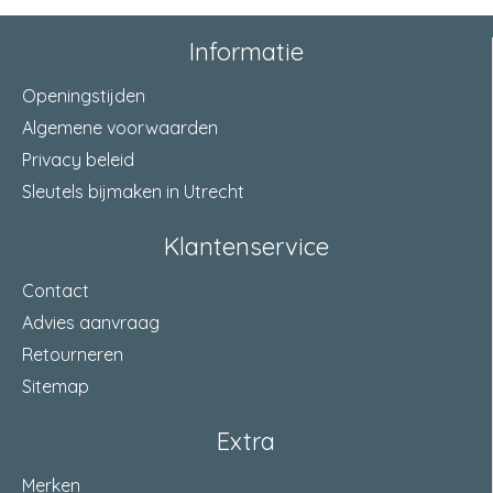
aantal toeren
1-toers
Informatie
materiaal slotkast
staal verzinkt
Openingstijden
Algemene voorwaarden
draairichting
rechts
Privacy beleid
materiaal dagschoot
messing
Sleutels bijmaken in Utrecht
materiaal nachtschoot
messing
Klantenservice
wissel
met wissel
Contact
Advies aanvraag
sluitlengte nachtschoot
13 Millimeter
Retourneren
afmeting tuimelaar
8 Millimeter
Sitemap
steekmaat
72 Millimeter
Extra
Merken