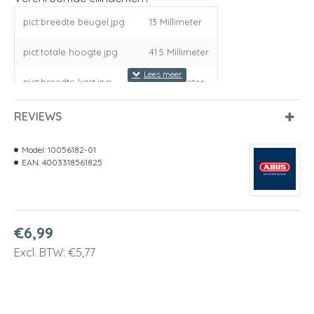
pict:breedte beugel.jpg
13 Millimeter
pict:totale hoogte.jpg
41.5 Millimeter
pict:breedte kast.jpg
25 Millimeter
pict:hoogte beugel.jpg
13.5 Millimeter
REVIEWS
pict:diepte kast.jpg
12 Millimeter
Model:
10056182-01
EAN:
4003318561825
pict:diameter beugel1.jpg
4 Millimeter
artikelgroep
8137
€6,99
gelijksluitend
Excl. BTW: €5,77