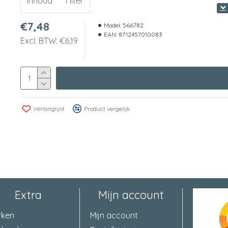
Inhoud
1 liter
€7,48
Model:
566782
EAN:
8712457010083
Excl. BTW: €6,19
Verlanglijst
Product vergelijk
Extra
Mijn account
rken
Mijn account