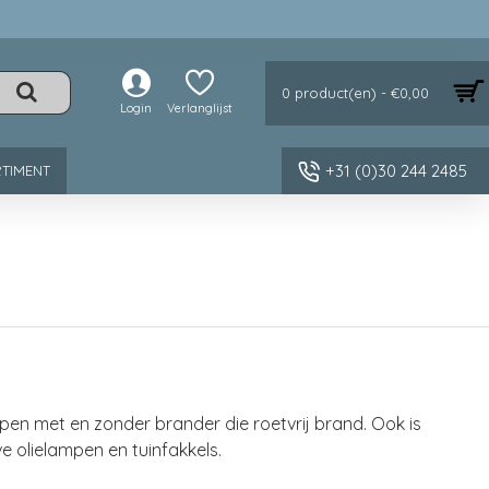
0 product(en) - €0,00
Login
Verlanglijst
+31 (0)30 244 2485
TIMENT
mpen met en zonder brander die roetvrij brand. Ook is
ve olielampen en tuinfakkels.