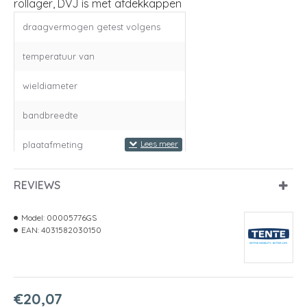
rollager, DVJ is met afdekkappen
draagvermogen getest volgens
temperatuur van
wieldiameter
bandbreedte
plaatafmeting
boutgatafstand
REVIEWS
boutgatdiameter
Model:
00005776GS
EAN:
4031582030150
bouwhoogte
draagvermogen
€20,07