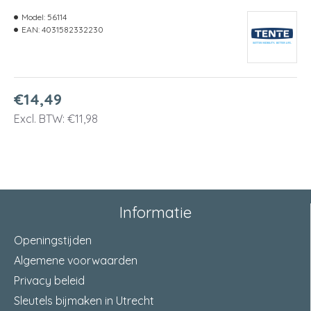
Model:
56114
EAN:
4031582332230
€14,49
Excl. BTW: €11,98
Informatie
Openingstijden
Algemene voorwaarden
Privacy beleid
Sleutels bijmaken in Utrecht