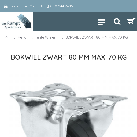
Home
Contact
030 244 2485
Merk
Tente Wielen
BOKWIEL ZWART 80 MM MAX. 70 KG
BOKWIEL ZWART 80 MM MAX. 70 KG