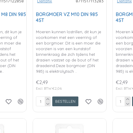
11517122858
Deltafix
8711517113283
Deltafix
M8 DIN 985
BORGMOER VZ M10 DIN 985
BORGMO
4ST
4ST
, dit kun je
Moeren kunnen lostrillen, dit kun je
Moeren ku
erring of
voorkomen met een veerring of
voorkome
en moer die
een borgmoer. Dit is een moer die
een borg
ststof
voorzien is van een kunststof
voorzien 
jdens het
binnenkraag die zich tijdens het
binnenkra
bout of het
draaien vastzet op de bout of het
draaien v
oer (DIN
draadeind.Deze borgmoer (DIN
draadein
e..
985) is elektrolytisch ..
985) is el
€2,49
€2,49
Excl. BTW:€2,06
Excl. BTW:
BESTELLEN