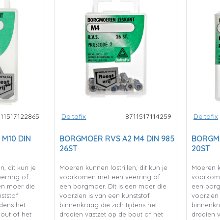
711517122865
Deltafix
8711517114259
Deltafix
M10 DIN
BORGMOER RVS A2 M4 DIN 985
BORGMO
26ST
20ST
, dit kun je
Moeren kunnen lostrillen, dit kun je
Moeren ku
erring of
voorkomen met een veerring of
voorkome
en moer die
een borgmoer. Dit is een moer die
een borg
ststof
voorzien is van een kunststof
voorzien 
jdens het
binnenkraag die zich tijdens het
binnenkra
bout of het
draaien vastzet op de bout of het
draaien v