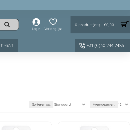
0 product(en) - €0,00
Login
Verlanglijst
+31 (0)30 244 2485
TIMENT
Sorteren op:
Weergegeven: