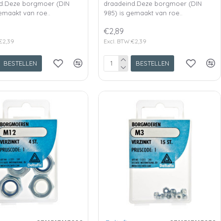
d.Deze borgmoer (DIN
draadeind.Deze borgmoer (DIN
emaakt van roe..
985) is gemaakt van roe..
€2,89
€2,39
Excl. BTW:€2,39
BESTELLEN
BESTELLEN