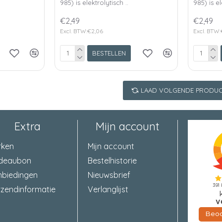
985) is elektrolytisch ..
985) is el
€2,49
€2,49
Excl. BTW:€2,06
Excl. BTW:
BESTELLEN
LAAD VOLGENDE PRODUC
Extra
Mijn account
rken
Mijn account
deaubon
Bestelhistorie
nbiedingen
Nieuwsbrief
zendinformatie
Verlanglijst