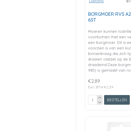
Deltafix
87
BORGMOER RVS A2 
6ST
Moeren kunnen lostrillen
voorkomen met een ve
een borgmoer. Dit is e
voorzien is van een kun
binnenkraag die zich ti
draaien vastzet op de 
draadeind.Deze borgm
985) is gemaakt van ro
€2,89
Excl. BTW:€2,39
BESTELLEN