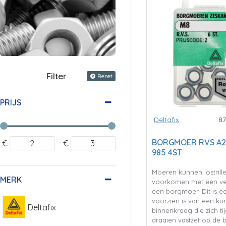
Filter
Reset
PRIJS
Deltafix
8
BORGMOER RVS A2 
€
€
985 4ST
Moeren kunnen lostrillen
MERK
voorkomen met een ve
een borgmoer. Dit is e
voorzien is van een kun
Deltafix
binnenkraag die zich ti
draaien vastzet op de 