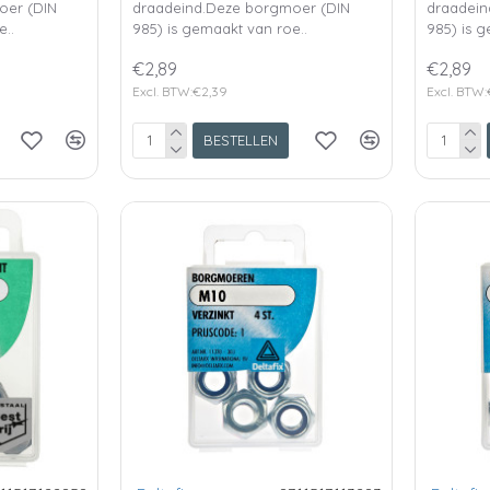
oer (DIN
draadeind.Deze borgmoer (DIN
draadein
e..
985) is gemaakt van roe..
985) is g
€2,89
€2,89
Excl. BTW:€2,39
Excl. BTW:
BESTELLEN