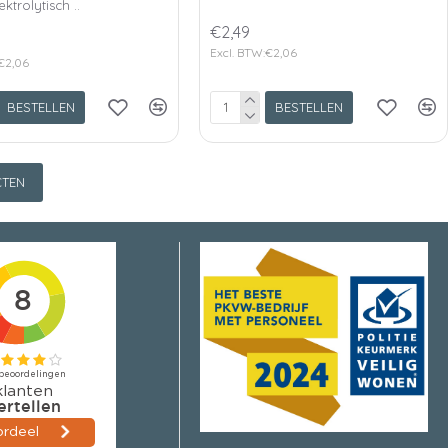
ektrolytisch ..
€2,49
Excl. BTW:€2,06
€2,06
BESTELLEN
BESTELLEN
TEN