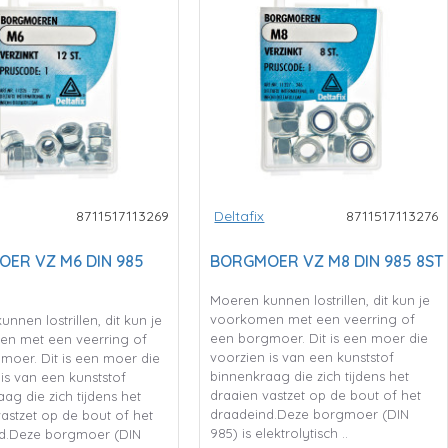
8711517113269
Deltafix
8711517113276
ER VZ M6 DIN 985
BORGMOER VZ M8 DIN 985 8ST
Moeren kunnen lostrillen, dit kun je
voorkomen met een veerring of
nnen lostrillen, dit kun je
een borgmoer. Dit is een moer die
n met een veerring of
voorzien is van een kunststof
moer. Dit is een moer die
binnenkraag die zich tijdens het
is van een kunststof
draaien vastzet op de bout of het
ag die zich tijdens het
draadeind.Deze borgmoer (DIN
astzet op de bout of het
985) is elektrolytisch ..
d.Deze borgmoer (DIN