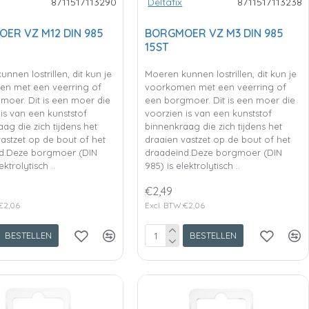
8711517113290
Deltafix
8711517113238
ER VZ M12 DIN 985
BORGMOER VZ M3 DIN 985
15ST
nnen lostrillen, dit kun je
Moeren kunnen lostrillen, dit kun je
n met een veerring of
voorkomen met een veerring of
moer. Dit is een moer die
een borgmoer. Dit is een moer die
is van een kunststof
voorzien is van een kunststof
ag die zich tijdens het
binnenkraag die zich tijdens het
astzet op de bout of het
draaien vastzet op de bout of het
d.Deze borgmoer (DIN
draadeind.Deze borgmoer (DIN
ektrolytisch ..
985) is elektrolytisch ..
€2,49
€2,06
Excl. BTW:€2,06
BESTELLEN
BESTELLEN