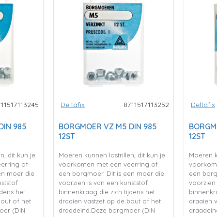
711517113245
Deltafix
8711517113252
Deltafix
IN 985
BORGMOER VZ M5 DIN 985
BORGMO
12ST
12ST
, dit kun je
Moeren kunnen lostrillen, dit kun je
Moeren ku
erring of
voorkomen met een veerring of
voorkome
en moer die
een borgmoer. Dit is een moer die
een borg
ststof
voorzien is van een kunststof
voorzien 
jdens het
binnenkraag die zich tijdens het
binnenkra
bout of het
draaien vastzet op de bout of het
draaien v
oer (DIN
draadeind.Deze borgmoer (DIN
draadein