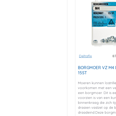
Deltafix
8
BORGMOER VZ M4 D
15ST
Moeren kunnen lostrillen
voorkomen met een ve
een borgmoer. Dit is e
voorzien is van een kun
binnenkraag die zich ti
draaien vastzet op de 
draadeind.Deze borgm