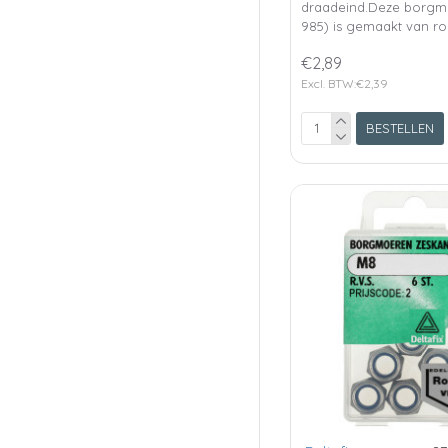
draadeind.Deze borgm
985) is gemaakt van ro
€2,89
Excl. BTW:€2,39
BESTELLEN