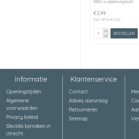
985) is elektrolytisch ..
€2,49
Excl. BTW:€2,06
BESTELLEN
Informatie
Klantenservice
Openingstijden
Contact
Me
Algemene
Advies aanvraag
Ca
voorwaarden
Retourneren
Aa
Privacy beleid
Sitemap
Ver
Sleutels bijmaken in
Utrecht