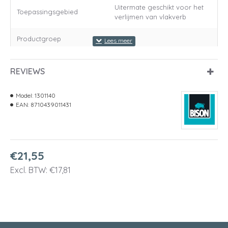
Uitermate geschikt voor het
Toepassingsgebied
verlijmen van vlakverb
Productgroep
Lijmen
Samengestelde
Blik 750 ml
REVIEWS
artikelomschrijving
Lengte
99 Millimeter
Model:
1301140
EAN:
8710439011431
Breedte
99 Millimeter
Hoogte
116 Millimeter
€21,55
Gewicht
770 Gram
Excl. BTW: €17,81
Colli - lengte
313 Millimeter
Colli - breedte
211 Millimeter
Colli - hoogte
130 Millimeter