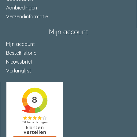
Aanbiedingen
Inhoud
750 Milliliter
Verzendinformatie
Bestand tegen olie, basen en
Chemicaliënbestendigheid
zuren
Mijn account
Vastestofgehalte
24 Procent
Mijn account
Bestelhistorie
Viscositeit
0 Viscositeit
Nieuwsbrief
Verlanglijst