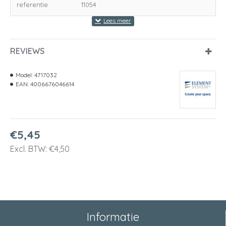
referentie
11054
REVIEWS
Model:
4717032
EAN:
4006676046614
€5,45
Excl. BTW: €4,50
Informatie