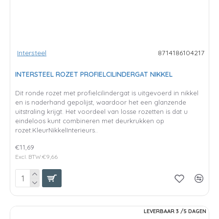
Intersteel
8714186104217
INTERSTEEL ROZET PROFIELCILINDERGAT NIKKEL
Dit ronde rozet met profielcilindergat is uitgevoerd in nikkel
en is naderhand gepolijst, waardoor het een glanzende
uitstraling krijgt. Het voordeel van losse rozetten is dat u
eindeloos kunt combineren met deurkrukken op
rozet.KleurNikkelInterieurs..
€11,69
Excl. BTW:€9,66
LEVERBAAR 3 /5 DAGEN