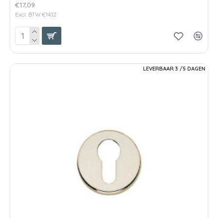
€17,09
Excl. BTW:€14,12
LEVERBAAR 3 /5 DAGEN