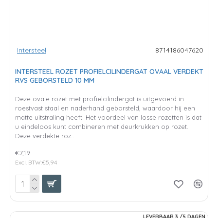
Intersteel
8714186047620
INTERSTEEL ROZET PROFIELCILINDERGAT OVAAL VERDEKT
RVS GEBORSTELD 10 MM
Deze ovale rozet met profielcilindergat is uitgevoerd in
roestvast staal en naderhand geborsteld, waardoor hij een
matte uitstraling heeft. Het voordeel van losse rozetten is dat
u eindeloos kunt combineren met deurkrukken op rozet.
Deze verdekte roz..
€7,19
Excl. BTW:€5,94
LEVERBAAR 3 /5 DAGEN