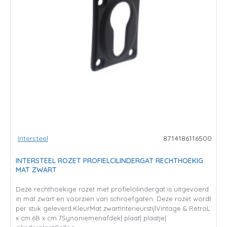
Intersteel
8714186116500
INTERSTEEL ROZET PROFIELCILINDERGAT RECHTHOEKIG
MAT ZWART
Deze rechthoekige rozet met profielcilindergat is uitgevoerd
in mat zwart en voorzien van schroefgaten. Deze rozet wordt
per stuk geleverd.KleurMat zwartInterieurstijlVintage & RetroL
x cm.6B x cm.7Synoniemenafdek| plaat| plaatje|