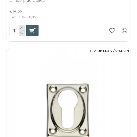
cilinderplaatCollec..
€14,39
Excl. BTW:€11,89
LEVERBAAR 3 /5 DAGEN