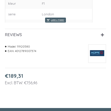
kleur
F1
serie
London
dikte binnenschild
10 mm
REVIEWS
dikte buitenschild
materiaal
aluminium
Model:
11920580
EAN:
4012789007374
SKG
3
slotuitvoering
cilinder
€189,31
stiftvierkant
10 mm
Excl. BTW: €156,46