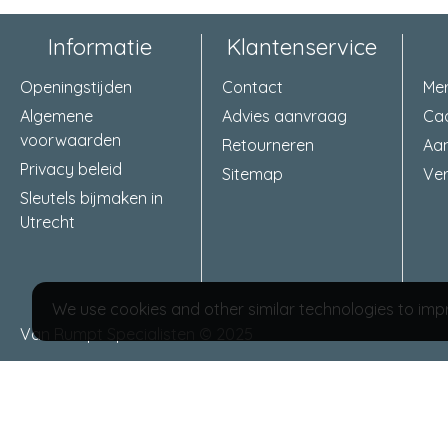
Informatie
Klantenservice
Openingstijden
Contact
Me
Algemene
Advies aanvraag
Ca
voorwaarden
Retourneren
Aa
Privacy beleid
Sitemap
Ver
Sleutels bijmaken in
Utrecht
We use cookies and other similar technologies to impr
Van Rumpt Specialisten © 2025