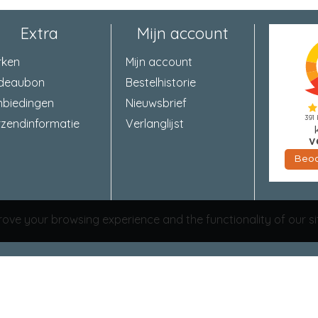
stiftvierkant
10 mm
Extra
Mijn account
rken
Mijn account
deaubon
Bestelhistorie
nbiedingen
Nieuwsbrief
zendinformatie
Verlanglijst
ove your browsing experience and the functionality of our si