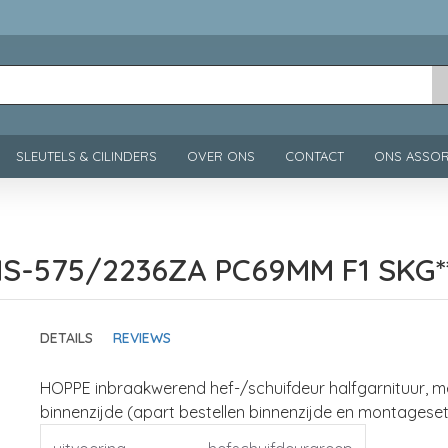
SLEUTELS & CILINDERS
OVER ONS
CONTACT
ONS ASSOR
S-575/2236ZA PC69MM F1 SKG*
DETAILS
REVIEWS
HOPPE inbraakwerend hef-/schuifdeur halfgarnituur, me
binnenzijde (apart bestellen binnenzijde en montageset