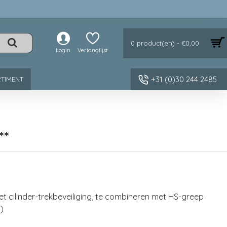
0 product(en) - €0,00
Login
Verlanglijst
+31 (0)30 244 2485
TIMENT
**
t cilinder-trekbeveiliging, te combineren met HS-greep
)