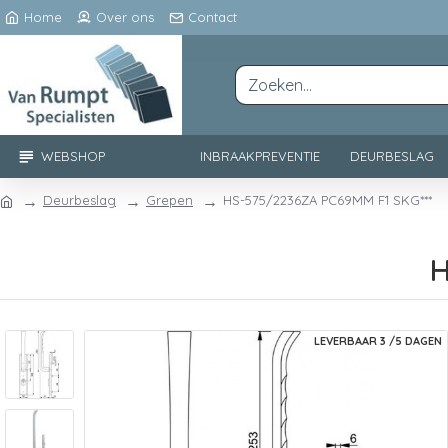
Home
Over ons
Contact
WEBSHOP
INBRAAKPREVENTIE
DEURBESLAG
Deurbeslag
Grepen
HS-575/2236ZA PC69MM F1 SKG***
H
LEVERBAAR 3 /5 DAGEN