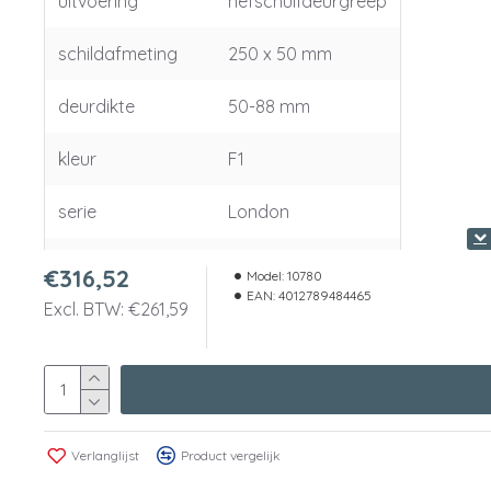
uitvoering
hefschuifdeurgreep
schildafmeting
250 x 50 mm
deurdikte
50-88 mm
kleur
F1
serie
London
dikte binnenschild
€316,52
Model:
10780
EAN:
4012789484465
Excl. BTW: €261,59
dikte buitenschild
15 mm
materiaal
aluminium
SKG
3
Verlanglijst
Product vergelijk
slotuitvoering
cilinder