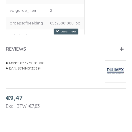
volgorde_Item
2
groepsafbeelding
05325001000.jpg
Labelcode
DVZ HD W
REVIEWS
volgorde_Groep
1965
Model:
0532.500.1000
EAN:
8714140135394
€9,47
Excl. BTW: €7,83