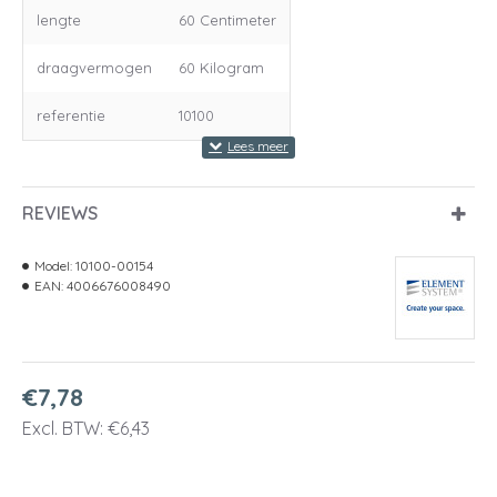
lengte
60 Centimeter
draagvermogen
60 Kilogram
referentie
10100
REVIEWS
Model:
10100-00154
EAN:
4006676008490
€7,78
Excl. BTW: €6,43