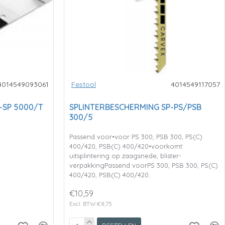
4014549093061
Festool
4014549117057
-SP 5000/T
SPLINTERBESCHERMING SP-PS/PSB
300/5
Passend voor•voor PS 300, PSB 300, PS(C)
400/420, PSB(C) 400/420•voorkomt
uitsplintering op zaagsnede, blister-
verpakkingPassend voorPS 300, PSB 300, PS(C)
400/420, PSB(C) 400/420..
€10,59
Excl. BTW:€8,75