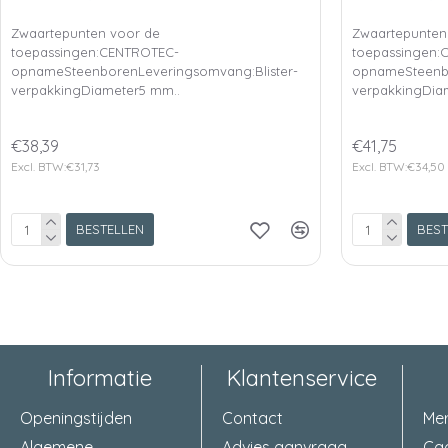
Zwaartepunten voor de
Zwaartepunten
toepassingen:CENTROTEC-
toepassingen:
opnameSteenborenLeveringsomvang:Blister-
opnameSteenbo
verpakkingDiameter5 mm..
verpakkingDia
€38,39
€41,75
Excl. BTW:€31,73
Excl. BTW:€34,50
BESTELLEN
BEST
Informatie
Klantenservice
Openingstijden
Contact
Me
Algemene
Advies aanvraag
Ca