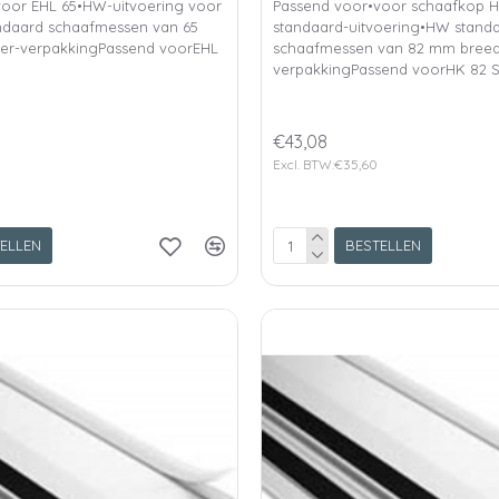
voor EHL 65•HW-uitvoering voor
Passend voor•voor schaafkop 
ndaard schaafmessen van 65
standaard-uitvoering•HW stand
ter-verpakkingPassend voorEHL
schaafmessen van 82 mm breed, 
verpakkingPassend voorHK 82 S
€43,08
Excl. BTW:€35,60
ELLEN
BESTELLEN