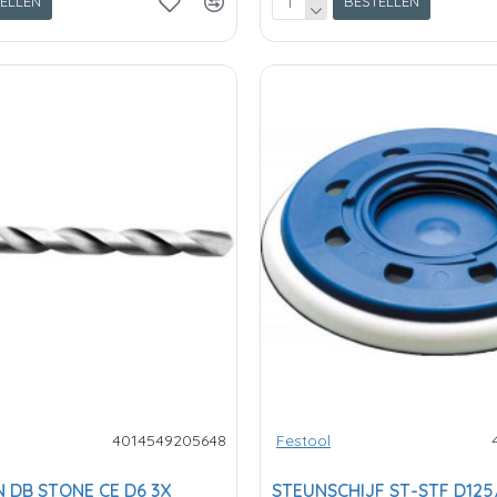
ELLEN
BESTELLEN
4014549205648
Festool
 DB STONE CE D6 3X
STEUNSCHIJF ST-STF D125