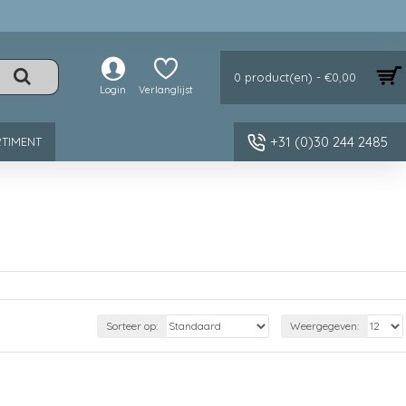
0 product(en) - €0,00
Login
Verlanglijst
+31 (0)30 244 2485
TIMENT
Sorteer op:
Weergegeven: