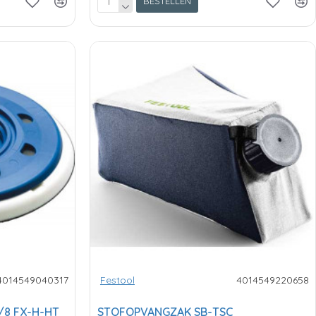
BESTELLEN
4014549040317
Festool
4014549220658
/8 FX-H-HT
STOFOPVANGZAK SB-TSC