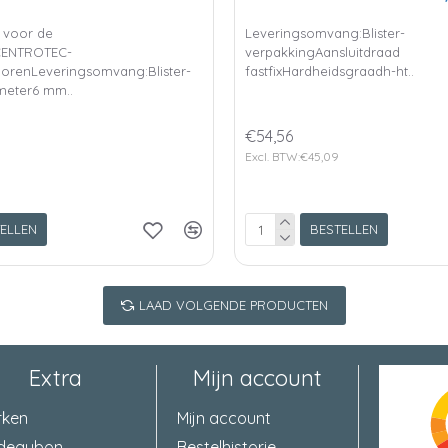
 voor de
Leveringsomvang:Blister-
CENTROTEC-
verpakkingAansluitdraad
renLeveringsomvang:Blister-
fastfixHardheidsgraadh-ht..
meter6 mm..
€54,56
Excl. BTW:€45,09
ELLEN
BESTELLEN
LAAD VOLGENDE PRODUCTEN
Extra
Mijn account
rken
Mijn account
deaubon
Bestelhistorie