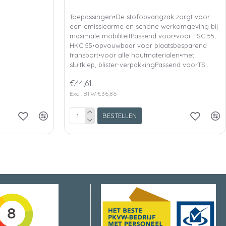
Toepassingen•De stofopvangzak zorgt voor
een emissiearme en schone werkomgeving bij
maximale mobiliteitPassend voor•voor TSC 55,
HKC 55•opvouwbaar voor plaatsbesparend
transport•voor alle houtmaterialen•met
sluitklep, blister-verpakkingPassend voorTS..
€44,61
Excl. BTW:€36,86
BESTELLEN