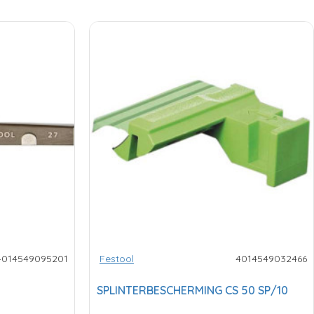
4014549095201
Festool
4014549032466
SPLINTERBESCHERMING CS 50 SP/10