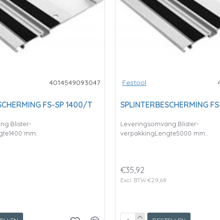
4014549093047
Festool
SCHERMING FS-SP 1400/T
SPLINTERBESCHERMING FS
g:Blister-
Leveringsomvang:Blister-
gte1400 mm..
verpakkingLengte5000 mm..
€35,92
Excl. BTW:€29,68