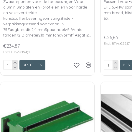
Zwaartepunten voor de toepassingen:Voor
Passend voor•
aluminiumplaten en -profielen en voor harde
EHL 65•HW sta
en vezelversterkte
mm breed, blis
kunststoffenLeveringsomvang:Blister-
65..
verpakkingPassend voor:voor TS
75Zaagbreedte2,4 mmSpaanhoek-5 °Aantal
tanden72 Diameter210 mmTandvormtf Asgat Ø..
€26,83
Excl. BTW:€22,17
€234,87
Excl. BTW:€194,11
BESTELLEN
BEST