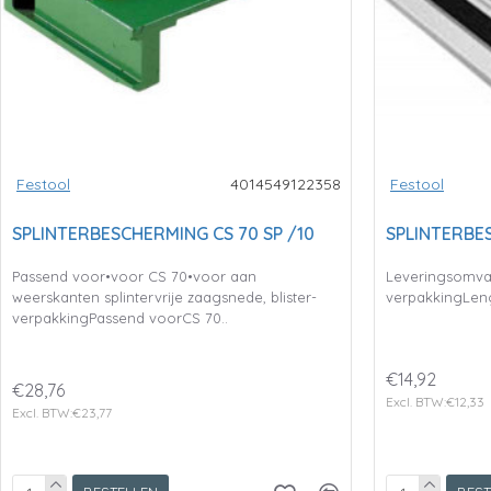
Festool
4014549122358
Festool
SPLINTERBESCHERMING CS 70 SP /10
SPLINTERBE
Passend voor•voor CS 70•voor aan
Leveringsomvan
weerskanten splintervrije zaagsnede, blister-
verpakkingLen
verpakkingPassend voorCS 70..
€14,92
€28,76
Excl. BTW:€12,33
Excl. BTW:€23,77