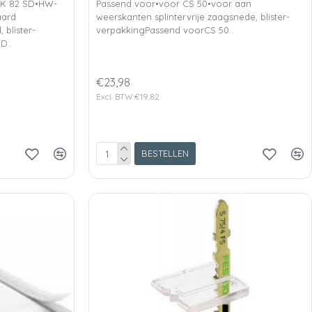
HK 82 SD•HW-
Passend voor•voor CS 50•voor aan
aard
weerskanten splintervrije zaagsnede, blister-
blister-
verpakkingPassend voorCS 50..
D..
€23,98
Excl. BTW:€19,82
BESTELLEN