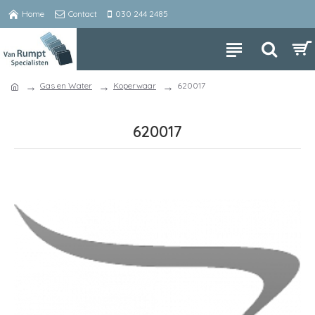
Home
Contact
030 244 2485
Gas en Water
Koperwaar
620017
620017