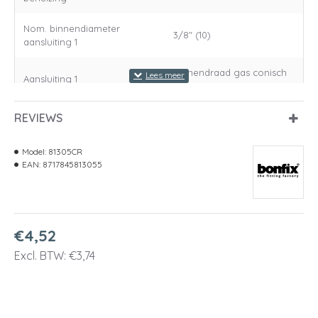
Nom. binnendiameter
3/8" (10)
aansluiting 1
Binnendraad gas conisch
Aansluiting 1
(BSPT)
REVIEWS
Nom. binnendiameter
M24 x 1,5
aansluiting 2
Model:
81305CR
Aansluiting 2
Buitendraad metrisch
EAN:
8717845813055
Bediening
Overig
€4,52
Excl. BTW: €3,74