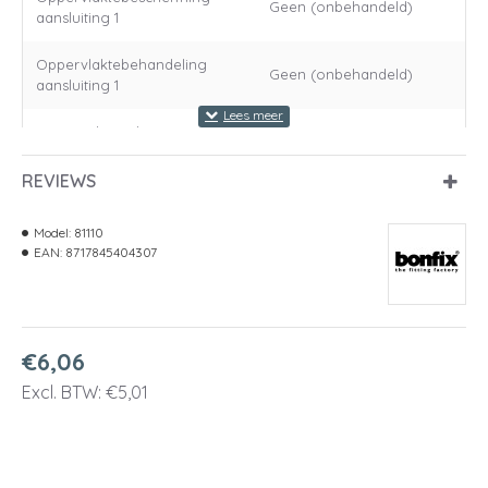
Geen (onbehandeld)
aansluiting 1
Oppervlaktebehandeling
Geen (onbehandeld)
aansluiting 1
Materiaal aansluiting 2
Messing
REVIEWS
Kwaliteitsklasse aansluiting 2
Overig
Oppervlaktebescherming
Model:
81110
Geen (onbehandeld)
aansluiting 2
EAN:
8717845404307
Oppervlaktebehandeling
Geen (onbehandeld)
aansluiting 2
€6,06
Vorm
Recht
Excl. BTW: €5,01
Uitvoering
1-delig
Nom. binnendiameter
1" (25)
aansluiting 1