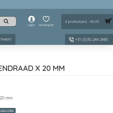
0 product(en) - €0,00
Login
Verlanglijst
+31 (0)30 244 2485
TIMENT
NENDRAAD X 20 MM
x 20 mm