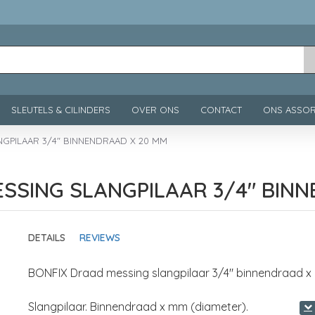
SLEUTELS & CILINDERS
OVER ONS
CONTACT
ONS ASSOR
GPILAAR 3/4" BINNENDRAAD X 20 MM
SSING SLANGPILAAR 3/4" BIN
DETAILS
REVIEWS
BONFIX Draad messing slangpilaar 3/4" binnendraad 
Slangpilaar. Binnendraad x mm (diameter).