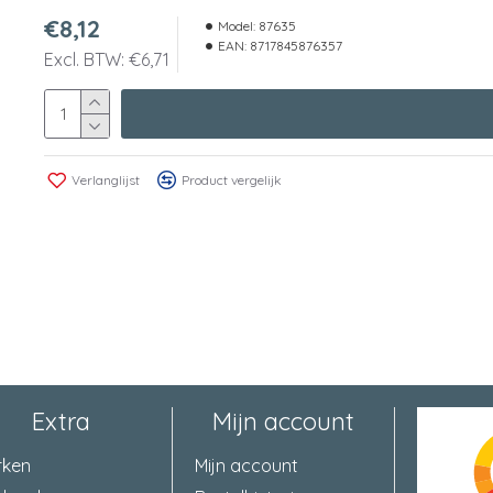
€8,12
Model:
87635
EAN:
8717845876357
Excl. BTW: €6,71
Verlanglijst
Product vergelijk
Extra
Mijn account
rken
Mijn account