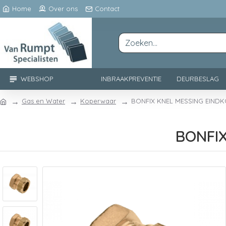
Home
Over ons
Contact
WEBSHOP
INBRAAKPREVENTIE
DEURBESLAG
Gas en Water
Koperwaar
BONFIX KNEL MESSING EINDK
BONFIX