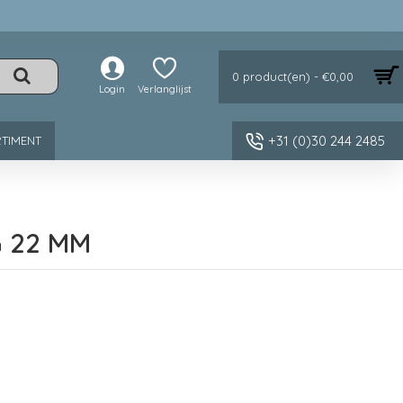
0 product(en) - €0,00
Login
Verlanglijst
+31 (0)30 244 2485
TIMENT
G 22 MM