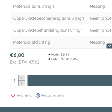
Materiaal aansluiting 1
Messing
Oppervlaktebescherming aansluiting 1
Geen (onbe
Oppervlaktebehandeling aansluiting 1
Geen (onbe
Materiaal afdichting
Messing
€6,80
Model:
82496
EAN:
8717845213152
Excl. BTW: €5,62
Verlanglijst
Product vergelijk