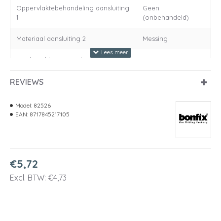
Oppervlaktebehandeling aansluiting
Geen
1
(onbehandeld)
Materiaal aansluiting 2
Messing
Kwaliteitsklasse aansluiting 2
Overig
REVIEWS
Oppervlaktebescherming aansluiting
Geen
2
(onbehandeld)
Model:
82526
Oppervlaktebehandeling aansluiting
Geen
EAN:
8717845217105
2
(onbehandeld)
Vorm
Knie
€5,72
Uitvoering
Overig
Excl. BTW: €4,73