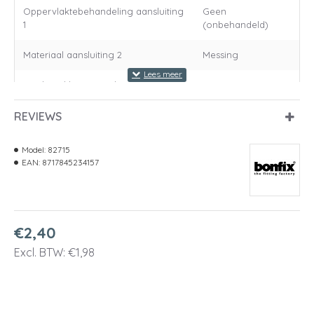
Oppervlaktebehandeling aansluiting
Geen
1
(onbehandeld)
Materiaal aansluiting 2
Messing
Kwaliteitsklasse aansluiting 2
Overig
REVIEWS
Oppervlaktebescherming aansluiting
Geen
2
(onbehandeld)
Model:
82715
Oppervlaktebehandeling aansluiting
Geen
EAN:
8717845234157
2
(onbehandeld)
Vorm
Recht
€2,40
Uitvoering
1-delig
Excl. BTW: €1,98
Nom. binnendiameter aansluiting 1
1/2" (15)
Aansluiting 1
Overig