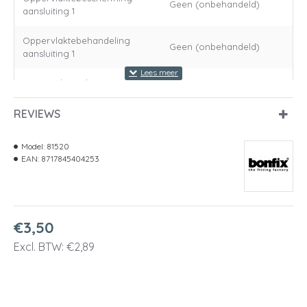
Geen (onbehandeld)
aansluiting 1
Oppervlaktebehandeling
Geen (onbehandeld)
aansluiting 1
Materiaal aansluiting 2
Messing
REVIEWS
Kwaliteitsklasse aansluiting 2
Overig
Oppervlaktebescherming
Model:
81520
Geen (onbehandeld)
aansluiting 2
EAN:
8717845404253
Oppervlaktebehandeling
Geen (onbehandeld)
aansluiting 2
€3,50
Vorm
Recht
Excl. BTW: €2,89
Uitvoering
1-delig
Buitendraad gas
Aansluiting 1
cilindrisch (BSPP)