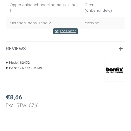
Oppervlaktebehandeling aansluiting
Geen
1
(onbehandeld)
Materiaal aansluiting 2
Messing
Kwaliteitsklasse aansluiting 2
Overig
REVIEWS
Oppervlaktebescherming aansluiting
Geen
2
(onbehandeld)
Model:
82452
Oppervlaktebehandeling aansluiting
Geen
EAN:
8717845204105
2
(onbehandeld)
Materiaal aansluiting 3
Messing
€8,66
Kwaliteitsklasse aansluiting 3
Overig
Excl. BTW: €7,16
Oppervlaktebescherming aansluiting
Geen
3
(onbehandeld)
Oppervlaktebehandeling aansluiting
Geen