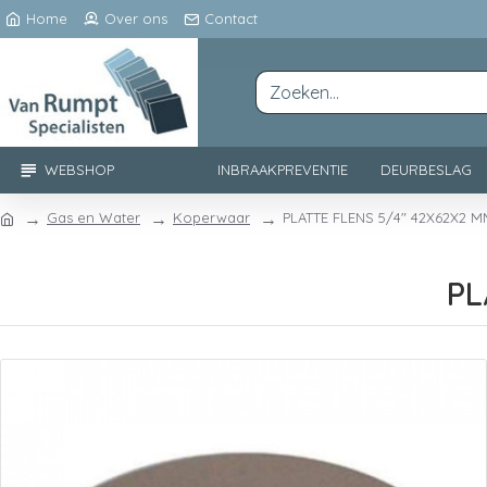
Home
Over ons
Contact
WEBSHOP
INBRAAKPREVENTIE
DEURBESLAG
Gas en Water
Koperwaar
PLATTE FLENS 5/4" 42X62X2 M
PL