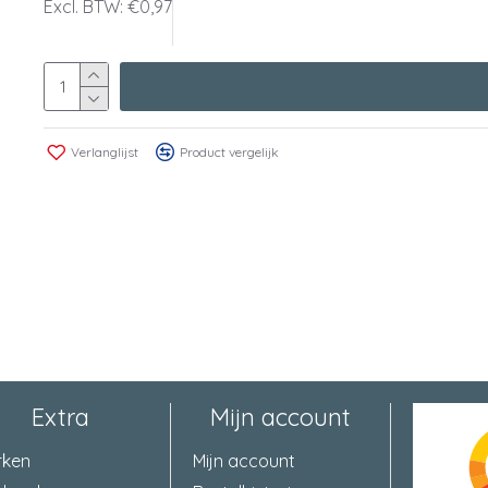
Excl. BTW: €0,97
Verlanglijst
Product vergelijk
Extra
Mijn account
rken
Mijn account