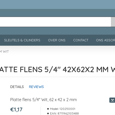
SLEUTELS & CILINDERS
OVER ONS
CONTACT
ONS ASSOR
M WIT
ATTE FLENS 5/4" 42X62X2 MM 
DETAILS
REVIEWS
Platte flens 5/4" Wit, 62 x 42 x 2 mm
€1,17
Model:
120250001
EAN:
8711962103488