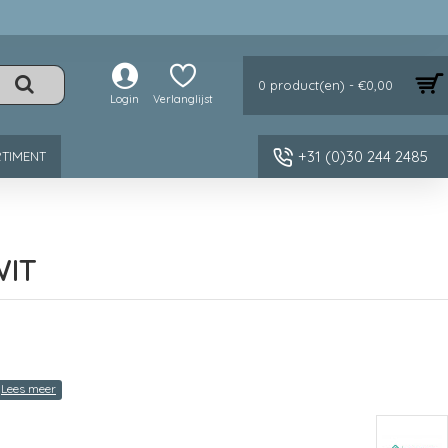
0 product(en) - €0,00
Login
Verlanglijst
+31 (0)30 244 2485
TIMENT
WIT