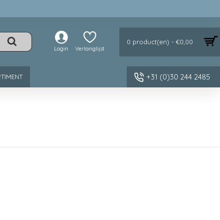
0 product(en) - €0,00
Login
Verlanglijst
+31 (0)30 244 2485
TIMENT