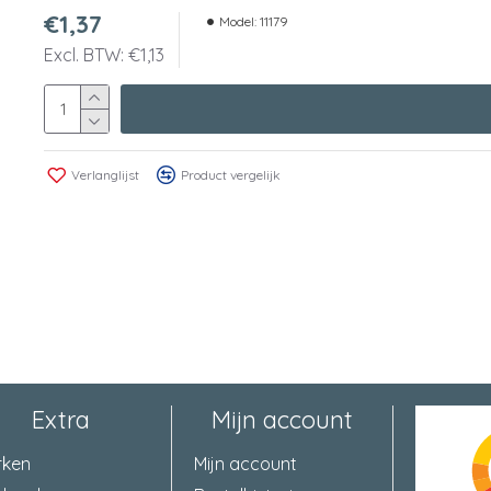
€1,37
Model:
11179
Excl. BTW: €1,13
Verlanglijst
Product vergelijk
Extra
Mijn account
rken
Mijn account