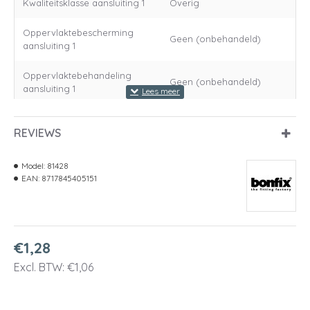
Kwaliteitsklasse aansluiting 1
Overig
Oppervlaktebescherming
Geen (onbehandeld)
aansluiting 1
Oppervlaktebehandeling
Geen (onbehandeld)
aansluiting 1
Materiaal aansluiting 2
Messing
REVIEWS
Kwaliteitsklasse aansluiting 2
Overig
Model:
81428
Oppervlaktebescherming
EAN:
8717845405151
Geen (onbehandeld)
aansluiting 2
Oppervlaktebehandeling
Geen (onbehandeld)
aansluiting 2
€1,28
Vorm
Recht
Excl. BTW: €1,06
Uitvoering
1-delig