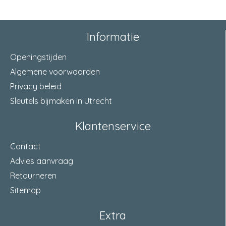
Nom. binnendiameter
1/4" (8)
aansluiting 1
Informatie
Binnendraad gas
Aansluiting 1
cilindrisch (BSPP)
Openingstijden
Algemene voorwaarden
Privacy beleid
Sleutels bijmaken in Utrecht
Klantenservice
Contact
Advies aanvraag
Retourneren
Sitemap
Extra