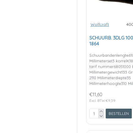
Wolfcraft
40
SCHUURB. 3DLG 10
1864
Schuurbandenlengte61
Millimeterset3 korrelK
tarif nummer68051000 
Millimetergewicht133 
2110 Millimeterdiepte35
Millimeterhoogte310 Mill
€11,60
Excl. BTW:€9,59
BESTELLEN