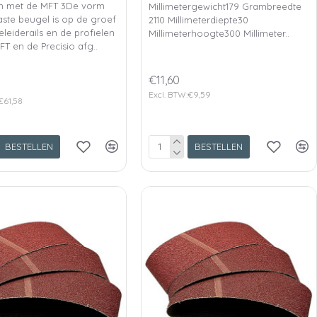
en met de MFT 3De vorm
Millimetergewicht179 Grambreedte
aste beugel is op de groef
2110 Millimeterdiepte30
leiderails en de profielen
Millimeterhoogte300 Millimeter..
T en de Precisio afg..
€11,60
Excl. BTW:€9,59
€61,58
BESTELLEN
BESTELLEN