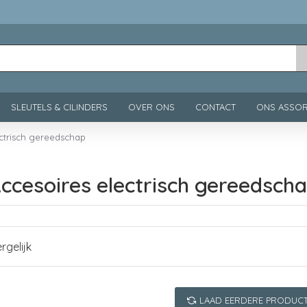
SLEUTELS & CILINDERS
OVER ONS
CONTACT
ONS ASSOR
ectrisch gereedschap
ccesoires electrisch gereedsch
rgelijk
LAAD EERDERE PRODUC