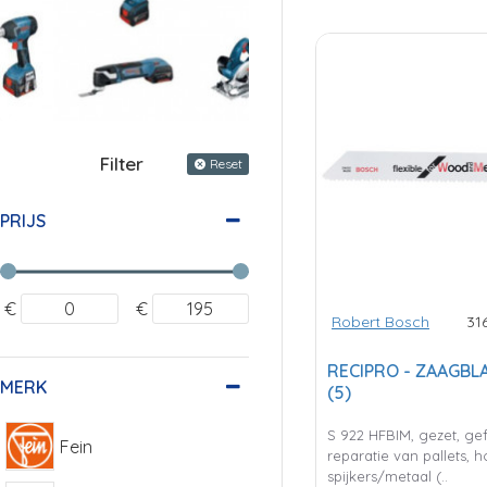
Filter
Reset
PRIJS
€
€
Robert Bosch
31
RECIPRO - ZAAGBL
MERK
(5)
S 922 HFBIM, gezet, g
Fein
reparatie van pallets, 
spijkers/metaal (..