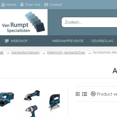
Home
Over ons
Contact
WEBSHOP
INBRAAKPREVENTIE
DEURBESLAG
Gereedschappen
Elektrisch gereedschap
Accesoires el
A
Product ve