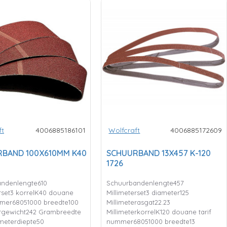
ft
4006885186101
Wolfcraft
4006885172609
BAND 100X610MM K40
SCHUURBAND 13X457 K-120
1726
ndenlengte610
Schuurbandenlengte457
erset3 korrelK40 douane
Millimeterset3 diameter125
mmer68051000 breedte100
Millimeterasgat22.23
ergewicht242 Grambreedte
MillimeterkorrelK120 douane tarif
imeterdiepte50
nummer68051000 breedte13