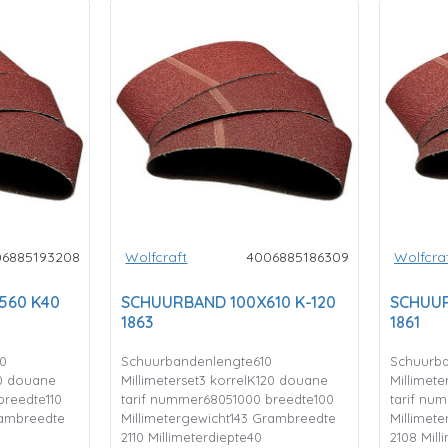
06885193208
Wolfcraft
4006885186309
Wolfcra
560 K40
SCHUURBAND 100X610 K-120
SCHUUR
1863
1861
0
Schuurbandenlengte610
Schuurba
40 douane
Millimeterset3 korrelK120 douane
Millimet
breedte110
tarif nummer68051000 breedte100
tarif nu
rambreedte
Millimetergewicht143 Grambreedte
Millimet
2110 Millimeterdiepte40
2108 Mill