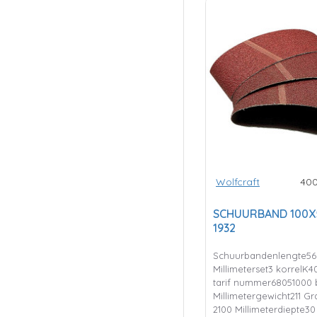
Wolfcraft
40
SCHUURBAND 100X
1932
Schuurbandenlengte56
Millimeterset3 korrelK
tarif nummer68051000 
Millimetergewicht211 G
2100 Millimeterdiepte30