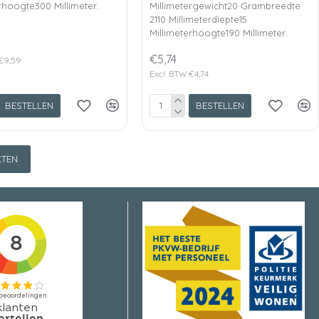
rhoogte300 Millimeter..
Millimetergewicht20 Grambreedte
2110 Millimeterdiepte15
Millimeterhoogte190 Millimeter..
€5,74
:€9,59
Excl. BTW:€4,74
BESTELLEN
BESTELLEN
TEN