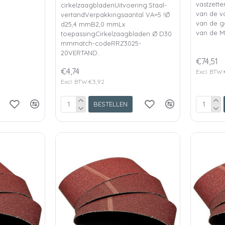
vastzett
cirkelzaagbladenUitvoering:Staal-
van de v
vertandVerpakkingsaantal VA=5 !Ø
van de ge
d25,4 mmB2,0 mmLx
van de MF
toepassingCirkelzaagbladen Ø D30
mmmatch-codeRRZ3025-
20VERTAND..
€74,51
€4,74
Excl. BTW:
Excl. BTW:€3,92
BESTELLEN