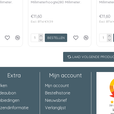
limeter..
Millimeterhoogte280 Millimeter..
Millimete
€11,60
€11,60
Excl. BTW:€9,59
Excl. BTW
BESTELLEN
LAAD VOLGENDE PRODUC
Extra
Mijn account
rken
Mijn account
deaubon
Bestelhistorie
nbiedingen
Nieuwsbrief
zendinformatie
Verlanglijst