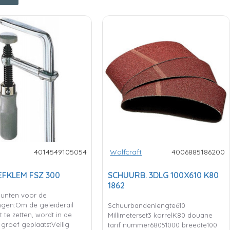
4014549105054
Wolfcraft
4006885186200
FKLEM FSZ 300
SCHUURB. 3DLG 100X610 K80
1862
unten voor de
ngen:Om de geleiderail
Schuurbandenlengte610
st te zetten, wordt in de
Millimeterset3 korrelK80 douane
groef geplaatstVeilig
tarif nummer68051000 breedte100