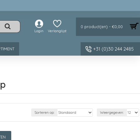
0 product(en) - €0,00
Login
Verlanglijst
+31 (0)30 244 2485
TIMENT
ap
Sorteren op:
Weergegeven:
TEN