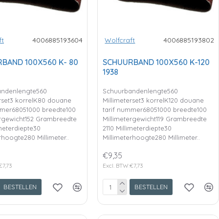
ft
4006885193604
Wolfcraft
4006885193802
BAND 100X560 K- 80
SCHUURBAND 100X560 K-120
1938
andenlengte560
Schuurbandenlengte560
erset3 korrelK80 douane
Millimeterset3 korrelK120 douane
mmer68051000 breedte100
tarif nummer68051000 breedte100
ergewicht152 Grambreedte
Millimetergewicht119 Grambreedte
imeterdiepte30
2110 Millimeterdiepte30
rhoogte280 Millimeter..
Millimeterhoogte280 Millimeter..
€9,35
€7,73
Excl. BTW:€7,73
BESTELLEN
BESTELLEN