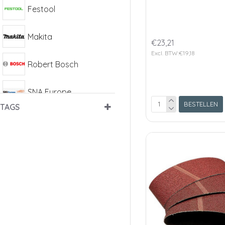
Festool
Makita
€23,21
Excl. BTW:€19,18
Robert Bosch
SNA Europe
BESTELLEN
TAGS
Wera
Wolfcraft