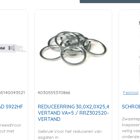
65140093521
4030555370866
Festool
AD S922HF
REDUCEERRING 30,0X2,0X25,4
SCHROE
VERTAND VA=5 / RRZ302520-
VERTAND
Zwaartep
toepassi
efreesdVoor
veilig va
hout met
Gebruik:Voor het reduceren van
onderste 
asgaten in