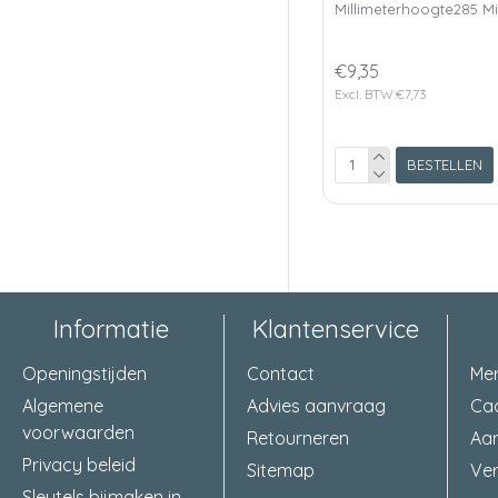
Millimeterhoogte285 Mil
€9,35
Excl. BTW:€7,73
BESTELLEN
Informatie
Klantenservice
Openingstijden
Contact
Me
Algemene
Advies aanvraag
Ca
voorwaarden
Retourneren
Aa
Privacy beleid
Sitemap
Ver
Sleutels bijmaken in