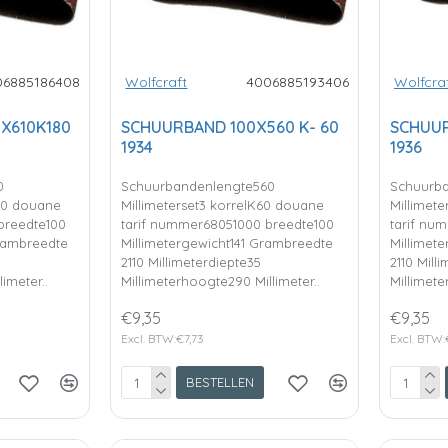
06885186408
Wolfcraft
4006885193406
Wolfcra
0X610K180
SCHUURBAND 100X560 K- 60
SCHUUR
1934
1936
0
Schuurbandenlengte560
Schuurb
180 douane
Millimeterset3 korrelK60 douane
Millimet
breedte100
tarif nummer68051000 breedte100
tarif nu
Grambreedte
Millimetergewicht141 Grambreedte
Millimet
2110 Millimeterdiepte35
2110 Mill
imeter..
Millimeterhoogte290 Millimeter..
Millimete
€9,35
€9,35
Excl. BTW:€7,73
Excl. BTW:
BESTELLEN