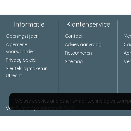
Informatie
Klantenservice
Openingstijden
Contact
Me
Algemene
Advies aanvraag
Ca
voorwaarden
Retourneren
Aa
Privacy beleid
Sitemap
Ver
Sleutels bijmaken in
Utrecht
We use cookies and other similar technologies to impr
Van Rumpt Specialisten © 2025