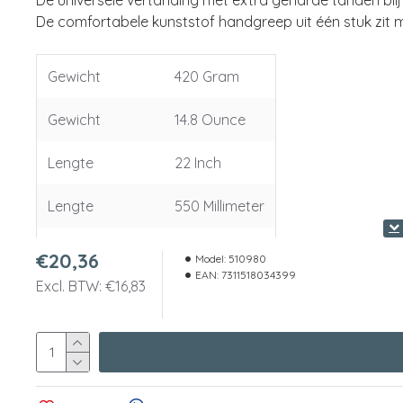
De universele vertanding met extra geharde tanden blij
De comfortabele kunststof handgreep uit één stuk zit 
Gewicht
420 Gram
Gewicht
14.8 Ounce
Lengte
22 Inch
Lengte
550 Millimeter
Tanden per inch
7/8
€20,36
Model:
510980
EAN:
7311518034399
Excl. BTW: €16,83