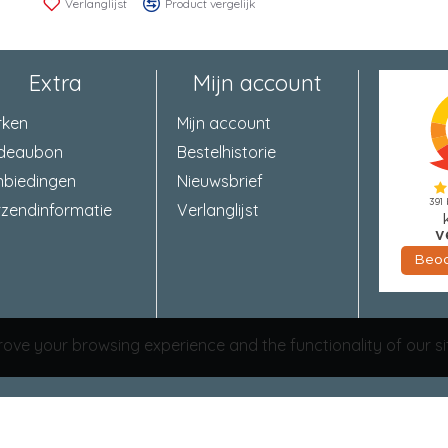
Verlanglijst
Product vergelijk
Extra
Mijn account
rken
Mijn account
deaubon
Bestelhistorie
nbiedingen
Nieuwsbrief
zendinformatie
Verlanglijst
ove your browsing experience and the functionality of our si