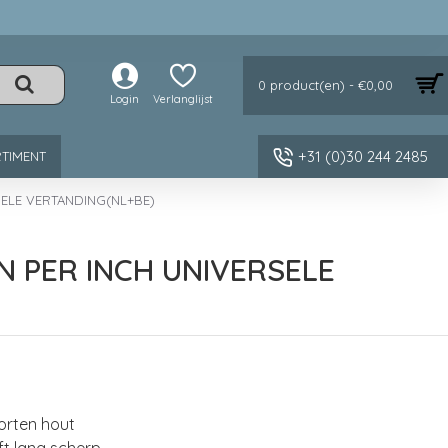
0 product(en) - €0,00
Login
Verlanglijst
+31 (0)30 244 2485
TIMENT
ELE VERTANDING(NL+BE)
 PER INCH UNIVERSELE
orten hout