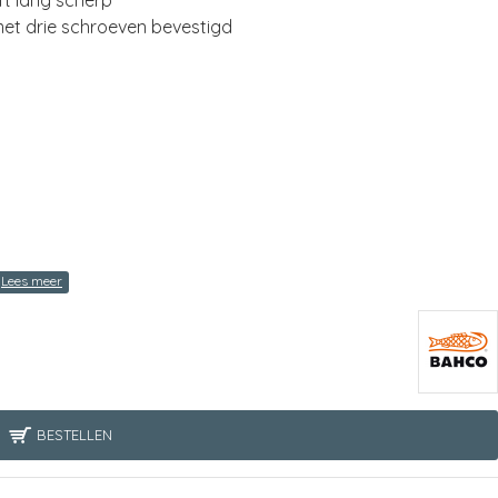
ft lang scherp
met drie schroeven bevestigd
BESTELLEN