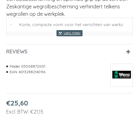
Zeskantige wegrolbescherming verhindert telkens
wegrollen op de werkplek.
-
Korte, compacte vorm voor het verrichten van werkz
Ergonomische 2-componenten Kraftform-handgreep
-
voo
REVIEWS
-
Klingen met de voordelen van de Wera bit-technolog
Model:
05008872001
-
Met zeskantwegrolbescherming tegen wegrollen
EAN:
4013288214096
-
Met Take it easy tool finder: Kleurcodering op pro
€25,60
Excl. BTW: €21,15