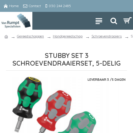
Home
Contact
030 244 2485
Gereedschappen
Handgereedschap
Schroevendraaiers
S
STUBBY SET 3
SCHROEVENDRAAIERSET, 5-DELIG
LEVERBAAR 3 /5 DAGEN