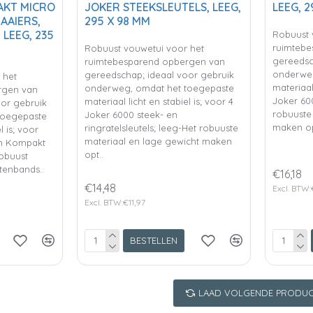
AKT MICRO
JOKER STEEKSLEUTELS, LEEG,
LEEG, 2
AAIERS,
295 X 98 MM
 LEEG, 235
Robuust 
ruimtebe
Robuust vouwetui voor het
gereedsc
ruimtebesparend opbergen van
onderweg
gereedschap; ideaal voor gebruik
 het
materiaal 
onderweg, omdat het toegepaste
rgen van
Joker 600
materiaal licht en stabiel is; voor 4
oor gebruik
robuuste
Joker 6000 steek- en
toegepaste
maken op
ringratelsleutels; leeg-Het robuuste
l is; voor
materiaal en lage gewicht maken
rm Kompakt
opt..
Robuust
ttenbands..
€16,18
€14,48
Excl. BTW:
Excl. BTW:€11,97
BESTELLEN
LAAD VOLGENDE PRODUC