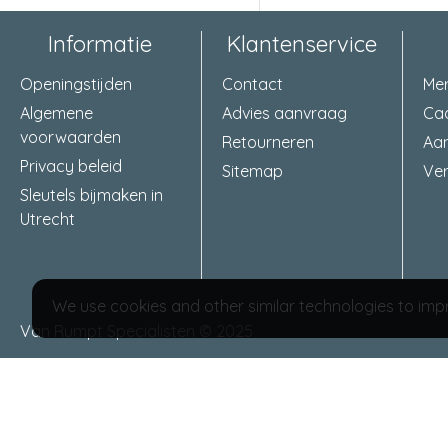
Informatie
Klantenservice
Openingstijden
Contact
Me
Algemene
Advies aanvraag
Ca
voorwaarden
Retourneren
Aa
Privacy beleid
Sitemap
Ver
Sleutels bijmaken in
Utrecht
We use cookies and other similar technologies to impr
Van Rumpt Specialisten © 2025