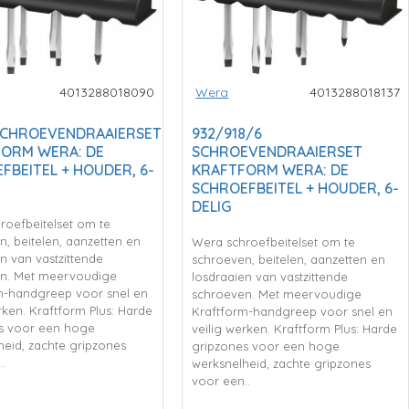
4013288018090
Wera
4013288018137
SCHROEVENDRAAIERSET
932/918/6
ORM WERA: DE
SCHROEVENDRAAIERSET
FBEITEL + HOUDER, 6-
KRAFTFORM WERA: DE
SCHROEFBEITEL + HOUDER, 6-
DELIG
roefbeitelset om te
, beitelen, aanzetten en
Wera schroefbeitelset om te
n van vastzittende
schroeven, beitelen, aanzetten en
n. Met meervoudige
losdraaien van vastzittende
m-handgreep voor snel en
schroeven. Met meervoudige
rken. Kraftform Plus: Harde
Kraftform-handgreep voor snel en
s voor een hoge
veilig werken. Kraftform Plus: Harde
heid, zachte gripzones
gripzones voor een hoge
.
werksnelheid, zachte gripzones
voor een..