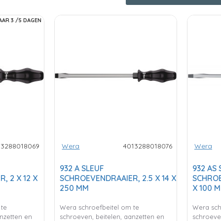
AAR 3 /5 DAGEN
13288018069
Wera
4013288018076
Wera
932 A SLEUF
932 AS 
 2 X 12 X
SCHROEVENDRAAIER, 2.5 X 14 X
SCHROE
250 MM
X 100 
 te
Wera schroefbeitel om te
Wera sch
anzetten en
schroeven, beitelen, aanzetten en
schroeven