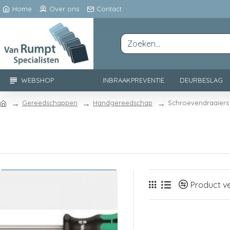
Home
Over ons
Contact
WEBSHOP
INBRAAKPREVENTIE
DEURBESLAG
Gereedschappen
Handgereedschap
Schroevendraaiers
Product ve