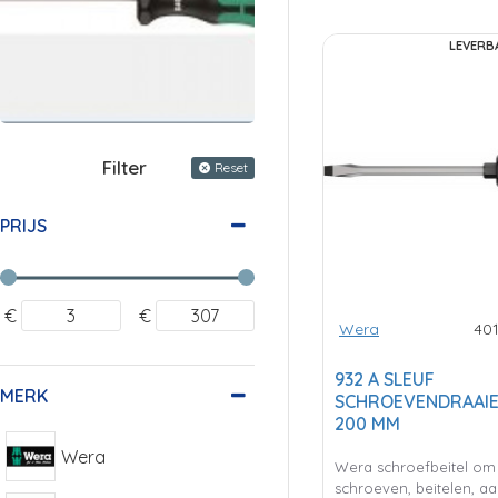
LEVERB
Filter
Reset
PRIJS
€
€
Wera
40
932 A SLEUF
MERK
SCHROEVENDRAAIER,
200 MM
Wera
Wera schroefbeitel om
schroeven, beitelen, a