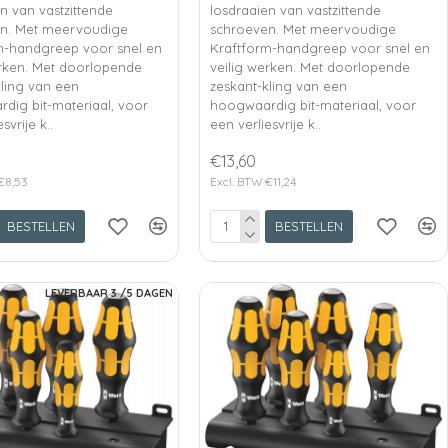
n van vastzittende
losdraaien van vastzittende
n. Met meervoudige
schroeven. Met meervoudige
m-handgreep voor snel en
Kraftform-handgreep voor snel en
erken. Met doorlopende
veilig werken. Met doorlopende
kling van een
zeskant-kling van een
dig bit-materiaal, voor
hoogwaardig bit-materiaal, voor
svrije k..
een verliesvrije k..
€13,60
€8,53
Excl. BTW:€11,24
BESTELLEN
BESTELLEN
LEVERBAAR 3 /5 DAGEN