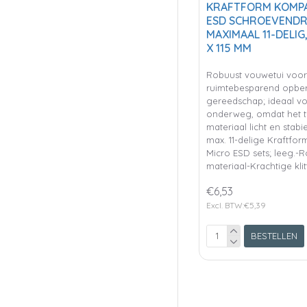
KRAFTFORM KOMP
ESD SCHROEVENDR
MAXIMAAL 11-DELIG,
X 115 MM
Robuust vouwetui voor
ruimtebesparend opbe
gereedschap; ideaal v
onderweg, omdat het 
materiaal licht en stabie
max. 11-delige Kraftfo
Micro ESD sets; leeg.-
materiaal-Krachtige kli
€6,53
Excl. BTW:€5,39
BESTELLEN