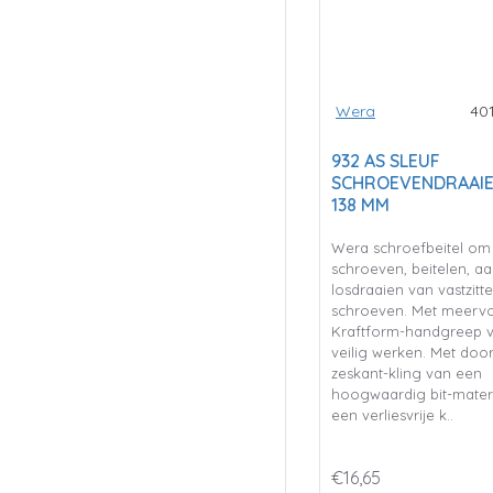
Wera
40
932 AS SLEUF
SCHROEVENDRAAIER,
138 MM
Wera schroefbeitel om
schroeven, beitelen, a
losdraaien van vastzitt
schroeven. Met meerv
Kraftform-handgreep v
veilig werken. Met doo
zeskant-kling van een
hoogwaardig bit-materi
een verliesvrije k..
€16,65