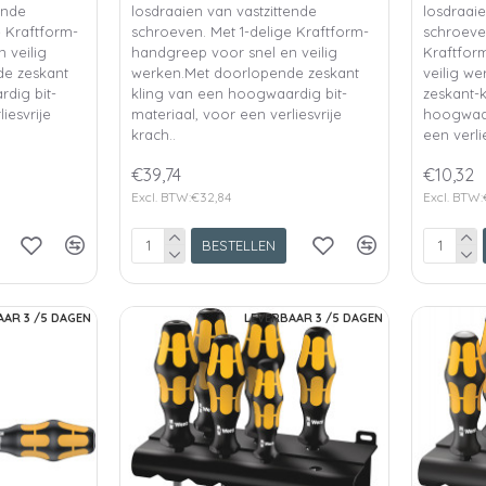
ende
losdraaien van vastzittende
losdraaie
e Kraftform-
schroeven. Met 1-delige Kraftform-
schroeve
 veilig
handgreep voor snel en veilig
Kraftfor
e zeskant
werken.Met doorlopende zeskant
veilig w
dig bit-
kling van een hoogwaardig bit-
zeskant-
iesvrije
materiaal, voor een verliesvrije
hoogwaar
krach..
een verlie
€39,74
€10,32
Excl. BTW:€32,84
Excl. BTW:
BESTELLEN
AAR 3 /5 DAGEN
LEVERBAAR 3 /5 DAGEN