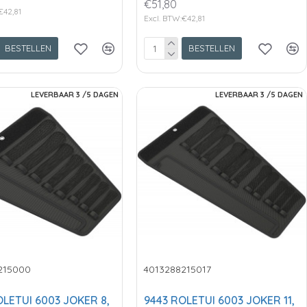
€51,80
€42,81
Excl. BTW:€42,81
BESTELLEN
BESTELLEN
LEVERBAAR 3 /5 DAGEN
LEVERBAAR 3 /5 DAGEN
215000
4013288215017
OLETUI 6003 JOKER 8,
9443 ROLETUI 6003 JOKER 11,