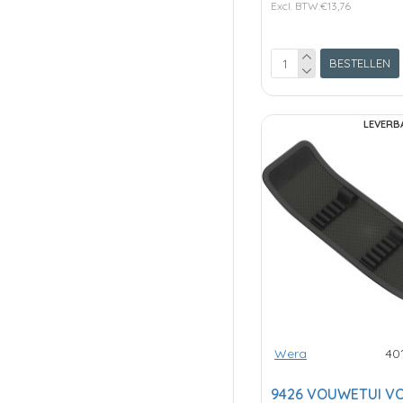
Excl. BTW:€13,76
BESTELLEN
LEVERB
Wera
40
9426 VOUWETUI V