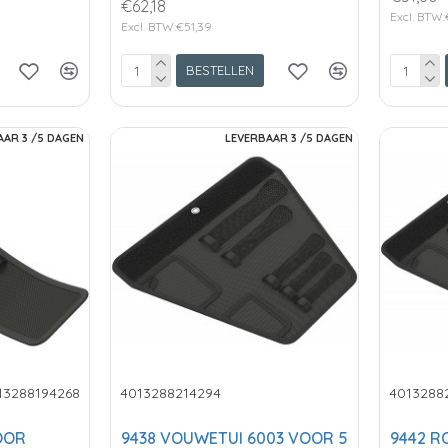
€62,18
Excl. BTW:
Excl. BTW:€51,39
BESTELLEN
AAR 3 /5 DAGEN
LEVERBAAR 3 /5 DAGEN
13288194268
4013288214294
4013288
OOR
9438 VOUWETUI 6003 VOOR 5
9442 R