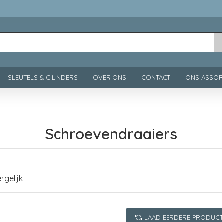
SLEUTELS & CILINDERS
OVER ONS
CONTACT
ONS ASSOR
Schroevendraaiers
rgelijk
LAAD EERDERE PRODUC