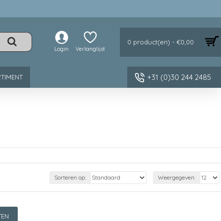
0 product(en) - €0,00
Login
Verlanglijst
+31 (0)30 244 2485
TIMENT
Sorteren op:
Weergegeven:
TEN