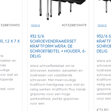
13288134455
Wera
4013288134479
Wera
932 S/6
932/6 
 1.2 X 7 X
SCHROEVENDRAAIERSET
KRAFTF
KRAFTFORM WERA: DE
SCHROE
SCHROEFBEITEL + HOUDER, 6-
DELIG
DELIG
 te
anzetten en
Wera sch
ende
schroeven
Wera schroefbeitelset om te
oudige
losdraaie
schroeven, beitelen, aanzetten en
oor snel en
schroeve
losdraaien van vastzittende
rlopende
Kraftfor
schroeven. Met meervoudige
veilig we
Kraftform-handgreep voor snel en
aal, voor
gripzone
veilig werken. Kraftform Plus: Harde
werksnel
gripzones voor een hoge
voor een.
werksnelheid, zachte gripzones
voor een..
€51,80