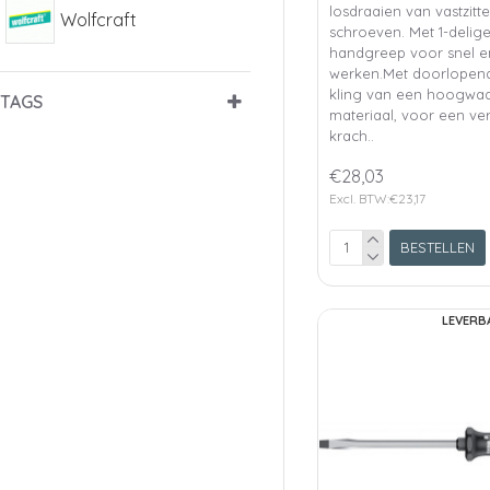
losdraaien van vastzitt
Wolfcraft
schroeven. Met 1-delig
handgreep voor snel en
werken.Met doorlopend
kling van een hoogwaar
TAGS
materiaal, voor een verl
krach..
€28,03
Excl. BTW:€23,17
BESTELLEN
LEVERB