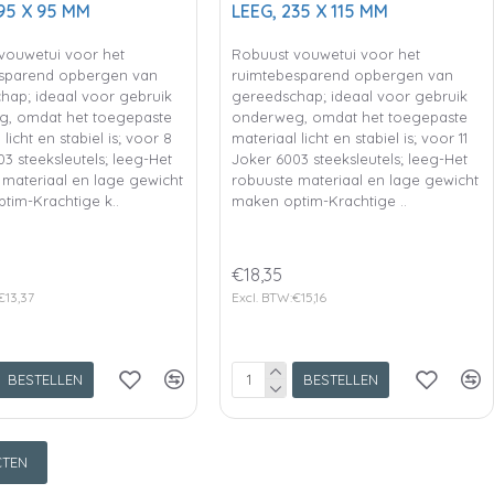
95 X 95 MM
LEEG, 235 X 115 MM
vouwetui voor het
Robuust vouwetui voor het
sparend opbergen van
ruimtebesparend opbergen van
hap; ideaal voor gebruik
gereedschap; ideaal voor gebruik
, omdat het toegepaste
onderweg, omdat het toegepaste
licht en stabiel is; voor 8
materiaal licht en stabiel is; voor 11
3 steeksleutels; leeg-Het
Joker 6003 steeksleutels; leeg-Het
 materiaal en lage gewicht
robuuste materiaal en lage gewicht
tim-Krachtige k..
maken optim-Krachtige ..
€18,35
€13,37
Excl. BTW:€15,16
BESTELLEN
BESTELLEN
TEN