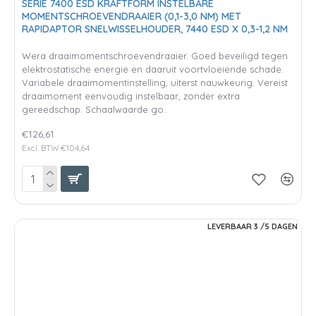
SERIE 7400 ESD KRAFTFORM INSTELBARE
MOMENTSCHROEVENDRAAIER (0,1-3,0 NM) MET
RAPIDAPTOR SNELWISSELHOUDER, 7440 ESD X 0,3-1,2 NM
Wera draaimomentschroevendraaier. Goed beveiligd tegen
elektrostatische energie en daaruit voortvloeiende schade.
Variabele draaimomentinstelling, uiterst nauwkeurig. Vereist
draaimoment eenvoudig instelbaar, zonder extra
gereedschap. Schaalwaarde go..
€126,61
Excl. BTW:€104,64
LEVERBAAR 3 /5 DAGEN