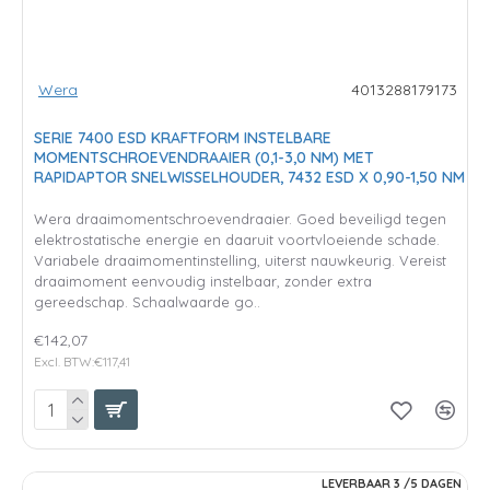
Wera
4013288179173
SERIE 7400 ESD KRAFTFORM INSTELBARE
MOMENTSCHROEVENDRAAIER (0,1-3,0 NM) MET
RAPIDAPTOR SNELWISSELHOUDER, 7432 ESD X 0,90-1,50 NM
Wera draaimomentschroevendraaier. Goed beveiligd tegen
elektrostatische energie en daaruit voortvloeiende schade.
Variabele draaimomentinstelling, uiterst nauwkeurig. Vereist
draaimoment eenvoudig instelbaar, zonder extra
gereedschap. Schaalwaarde go..
€142,07
Excl. BTW:€117,41
LEVERBAAR 3 /5 DAGEN