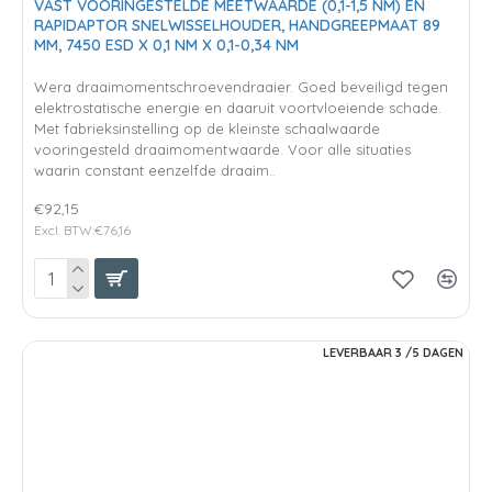
VAST VOORINGESTELDE MEETWAARDE (0,1-1,5 NM) EN
RAPIDAPTOR SNELWISSELHOUDER, HANDGREEPMAAT 89
MM, 7450 ESD X 0,1 NM X 0,1-0,34 NM
Wera draaimomentschroevendraaier. Goed beveiligd tegen
elektrostatische energie en daaruit voortvloeiende schade.
Met fabrieksinstelling op de kleinste schaalwaarde
vooringesteld draaimomentwaarde. Voor alle situaties
waarin constant eenzelfde draaim..
€92,15
Excl. BTW:€76,16
LEVERBAAR 3 /5 DAGEN