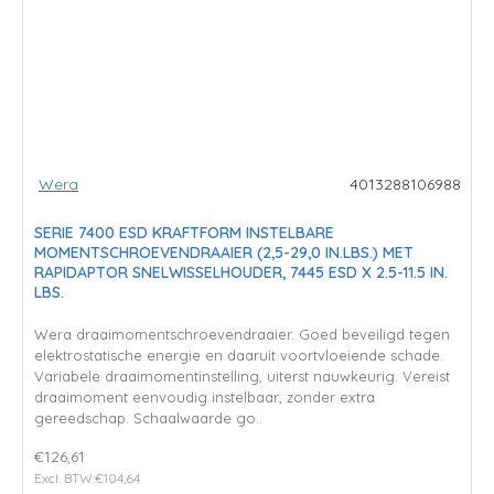
Wera
4013288106988
SERIE 7400 ESD KRAFTFORM INSTELBARE
MOMENTSCHROEVENDRAAIER (2,5-29,0 IN.LBS.) MET
RAPIDAPTOR SNELWISSELHOUDER, 7445 ESD X 2.5-11.5 IN.
LBS.
Wera draaimomentschroevendraaier. Goed beveiligd tegen
elektrostatische energie en daaruit voortvloeiende schade.
Variabele draaimomentinstelling, uiterst nauwkeurig. Vereist
draaimoment eenvoudig instelbaar, zonder extra
gereedschap. Schaalwaarde go..
€126,61
Excl. BTW:€104,64