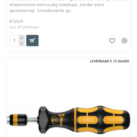
draaimoment eenvoudig instelbaar, zonder extra
gereedschap. Schaalwaarde go..
€126,61
Excl. BTW:€104,64
LEVERBAAR 3 /5 DAGEN