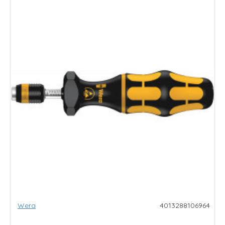
Wera
4013288106964