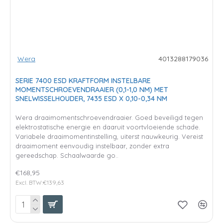
Wera
4013288179036
SERIE 7400 ESD KRAFTFORM INSTELBARE
MOMENTSCHROEVENDRAAIER (0,1-1,0 NM) MET
SNELWISSELHOUDER, 7435 ESD X 0,10-0,34 NM
Wera draaimomentschroevendraaier. Goed beveiligd tegen
elektrostatische energie en daaruit voortvloeiende schade.
Variabele draaimomentinstelling, uiterst nauwkeurig. Vereist
draaimoment eenvoudig instelbaar, zonder extra
gereedschap. Schaalwaarde go..
€168,95
Excl. BTW:€139,63