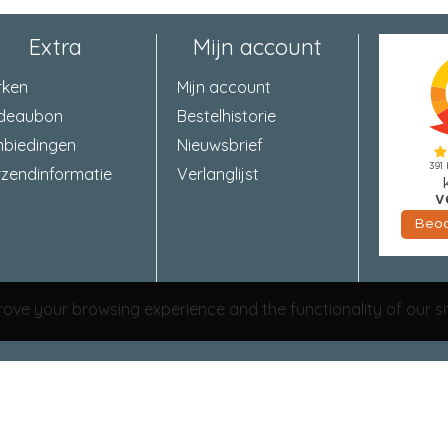
Colli - breedte
179 Millimeter
Extra
Mijn account
Colli - hoogte
240 Millimeter
rken
Mijn account
Colli - bruto gewicht
5,047 Kilogram
deaubon
Bestelhistorie
nbiedingen
Nieuwsbrief
Kleur
Wit (Transpara
zendinformatie
Verlanglijst
Benadering dichtheid
1.1 Gram per ku
Basisgrondstof
Polyvinylacetaa
Verbruik
5-7 m²/kg, eenz
ove your browsing experience and the functionality of our si
Temperatuurbestendigheid
Van -20°C tot +
Houdbaarheid ongeopend
Minimaal 9 maa
Houdbaarheid geopend
Aangebroken v