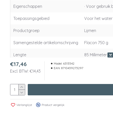
Eigenschappen
· Voor gebruik 
Toepassingsgebied
Voor het waterv
Productgroep
Lijmen
Samengestelde artikelomschrijving
Flacon 750 g
Lengte
85 Millimeter
€17,46
Model:
6313542
Breedte
85 Millimeter
EAN:
8710439273297
Excl. BTW: €14,43
Hoogte
225 Millimeter
Gewicht
841 Gram
Colli - lengte
264 Millimeter
Verlanglijst
Product vergelijk