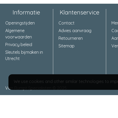
Informatie
Klantenservice
Openingstijden
Contact
Me
Algemene
Advies aanvraag
Ca
voorwaarden
Retourneren
Aa
Privacy beleid
Sitemap
Ver
Sleutels bijmaken in
Utrecht
We use cookies and other similar technologies to impr
Van Rumpt Specialisten © 2025