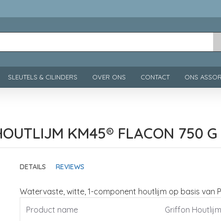
SLEUTELS & CILINDERS
OVER ONS
CONTACT
ONS ASSOR
HOUTLIJM KM45® FLACON 750 G
DETAILS
REVIEWS
Watervaste, witte, 1-component houtlijm op basis van 
Product name
Griffon Houtli