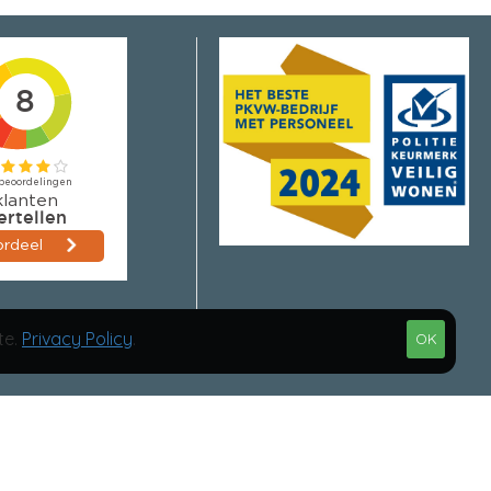
nt na droging)
bieke meter
tdispersie
ijdig opgebracht, afhankelijk van d
te.
Privacy Policy
.
OK
60°C.
nden. Best Before Date (DD//MM/JJ):
erpakking beperkt houdbaar.