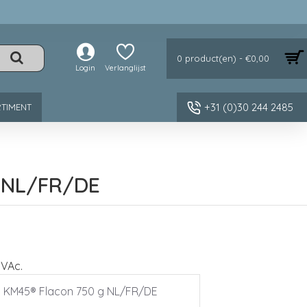
0 product(en) - €0,00
Login
Verlanglijst
+31 (0)30 244 2485
TIMENT
 NL/FR/DE
PVAc.
jm KM45® Flacon 750 g NL/FR/DE