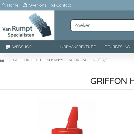
Home
Over ons
Contact
WEBSHOP
INBRAAKPREVENTIE
DEURBESLAG
GRIFFON HOUTLIJM KM45® FLACON 750 G NL/FR/DE
GRIFFON 