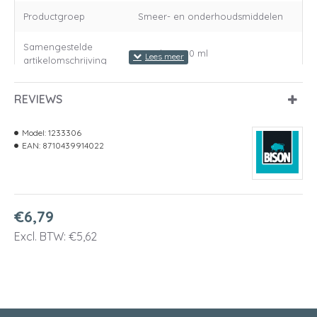
Productgroep
Smeer- en onderhoudsmiddelen
Samengestelde
Spuitbus 300 ml
artikelomschrijving
Lengte
57 Millimeter
REVIEWS
Breedte
57 Millimeter
Model:
1233306
EAN:
8710439914022
Hoogte
209 Millimeter
Gewicht
290 Gram
€6,79
Colli - lengte
233 Millimeter
Excl. BTW: €5,62
Colli - breedte
175 Millimeter
Colli - hoogte
210 Millimeter
Colli - bruto gewicht
3,615 Kilogram