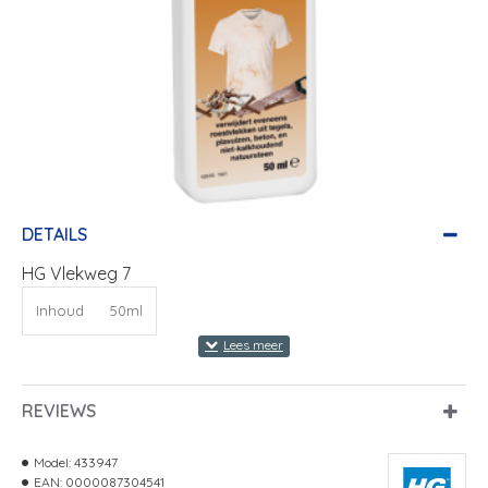
DETAILS
HG Vlekweg 7
Inhoud
50ml
REVIEWS
Model:
433947
EAN:
0000087304541