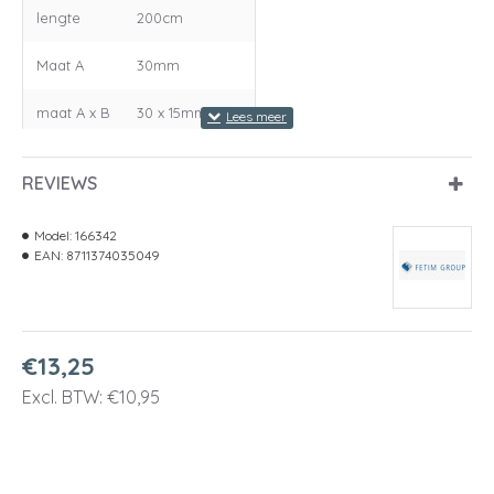
lengte
200cm
Maat A
30mm
maat A x B
30 x 15mm
Maat B
15mm
REVIEWS
Maat C
2mm
Model:
166342
materiaal
aluminium
EAN:
8711374035049
€13,25
Excl. BTW: €10,95