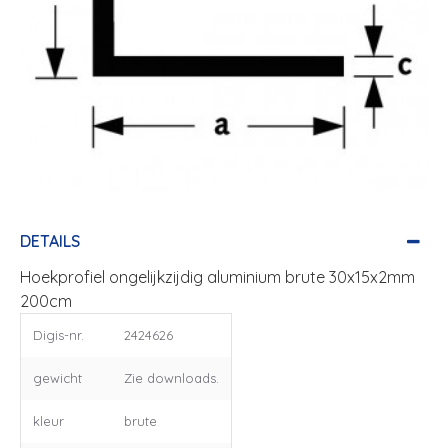
DETAILS
Hoekprofiel ongelijkzijdig aluminium brute 30x15x2mm
200cm
Digis-nr.
2424626
gewicht
Zie downloads.
kleur
brute