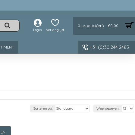
0 product(en) - €0,00
Login
Verlanglijst
+31 (0)30 244 2485
TIMENT
Sorteren op:
Weergegeven:
TEN