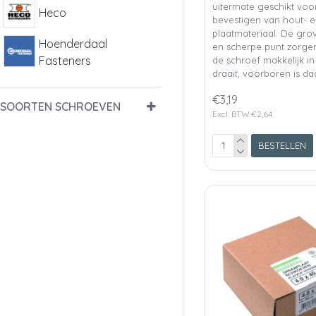
uitermate geschikt voo
Heco
bevestigen van hout- 
plaatmateriaal. De gro
Hoenderdaal
en scherpe punt zorge
Fasteners
de schroef makkelijk in
draait, voorboren is d
€3,19
SOORTEN SCHROEVEN
Excl. BTW:€2,64
BESTELLEN