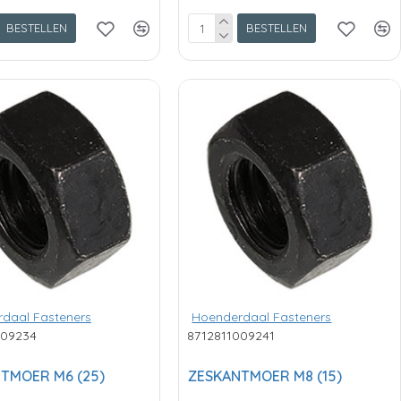
BESTELLEN
BESTELLEN
daal Fasteners
Hoenderdaal Fasteners
009234
8712811009241
TMOER M6 (25)
ZESKANTMOER M8 (15)