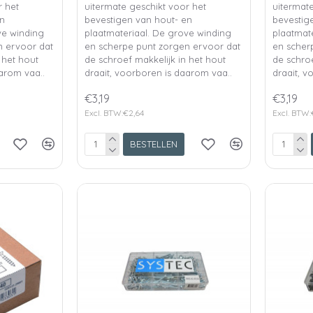
r het
uitermate geschikt voor het
uitermate
en
bevestigen van hout- en
bevestig
ve winding
plaatmateriaal. De grove winding
plaatmat
n ervoor dat
en scherpe punt zorgen ervoor dat
en scher
 het hout
de schroef makkelijk in het hout
de schroe
aarom vaa..
draait, voorboren is daarom vaa..
draait, v
€3,19
€3,19
Excl. BTW:€2,64
Excl. BTW:
BESTELLEN