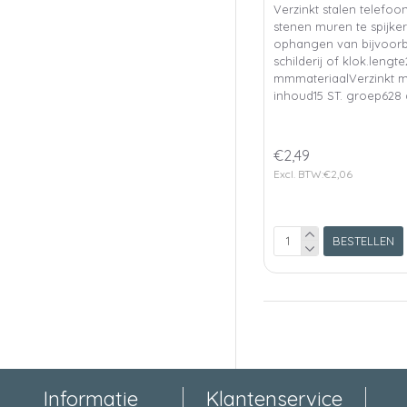
Verzinkt stalen telefo
stenen muren te spijke
ophangen van bijvoor
schilderij of klok.lengt
mmmateriaalVerzinkt 
inhoud15 ST. groep628 
€2,49
Excl. BTW:€2,06
BESTELLEN
Informatie
Klantenservice