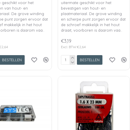
 geschikt voor het
uitermate geschikt voor het
en van hout- en
bevestigen van hout- en
eriaal. De grove winding
plaatmateriaal. De grove winding
pe punt zorgen ervoor dat
en scherpe punt zorgen ervoor dat
f makkelijk in het hout
de schroef makkelijk in het hout
oorboren is daarom vaa..
draait, voorboren is daarom vaa..
€3,19
€2,64
Excl. BTW:€2,64
BESTELLEN
BESTELLEN