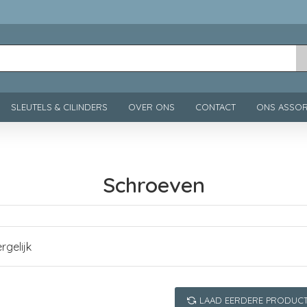
SLEUTELS & CILINDERS
OVER ONS
CONTACT
ONS ASSOR
Schroeven
rgelijk
LAAD EERDERE PRODUC