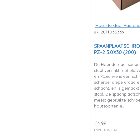
Hoenderdaal Fastene
8712811033369
SPAANPLAATSCHRO
PZ-2 5.0X30 (200)
De Hoenderdaal spaan
staal verzinkt met pla
en Pozidrive is een sc
scherpe, diepe draad 
schacht, en is gemaak
staal. De spaanplaatsch
meest gebruikte schroe
houtsoorten e..
€4,98
Excl. BTW:€4,11