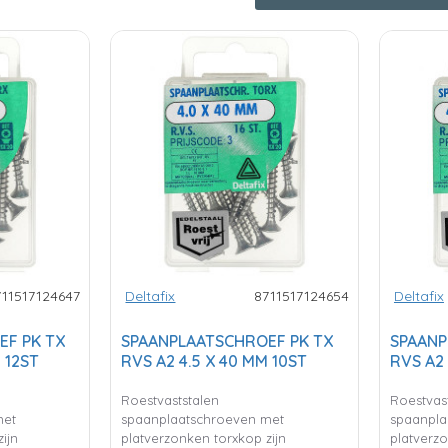
711517124647
Deltafix
8711517124654
Deltafix
EF PK TX
SPAANPLAATSCHROEF PK TX
SPAANP
 12ST
RVS A2 4.5 X 40 MM 10ST
RVS A2 
Roestvaststalen
Roestvas
met
spaanplaatschroeven met
spaanpla
ijn
platverzonken torxkop zijn
platverzo