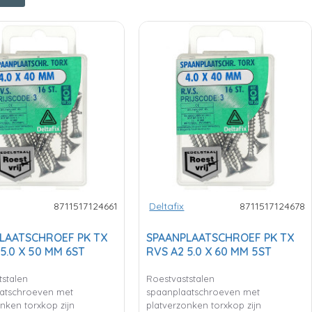
8711517124661
Deltafix
8711517124678
LAATSCHROEF PK TX
SPAANPLAATSCHROEF PK TX
5.0 X 50 MM 6ST
RVS A2 5.0 X 60 MM 5ST
tstalen
Roestvaststalen
atschroeven met
spaanplaatschroeven met
nken torxkop zijn
platverzonken torxkop zijn