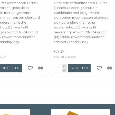
 zeskantmoeren DIN934
Gezwarte zeskantmoeren DIN934
orden gebruikt in
kunnen worden gebruikt in
ie met de gezwarte
combinatie met de gezwarte
en maar passen uiteraard
slotbouten maar passen uiteraard
ndere metrische
ook op andere metrische
nhoud25 kwaliteit8
bouten.inhoud15 kwaliteit8
ggezwart DIN934 draad
bewerkinggezwart DIN934 draad
urzwart materiaalstaal
(M) M8kleurzwart materiaalstaal
aandrijving)..
schroef (aandrijving)..
€3,02
€1,77
Excl. BTW:€2,50
BESTELLEN
BESTELLEN