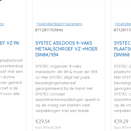
rs
Hoenderdaal Fasteners
Hoender
8712811763846
87128117
EF VZ PK
SYSTEC ASS.DOOS 9-VAKS
SYSTEC
METAALSCHROEF VZ +MOER
PLAAT
DIN84/934
DIN968
plaatschroef
tverzonkenkop
SYSTEC organizer 9-vaks
SYSTEC o
hroef met een
metaalschr. din 84 & moer din 934
plaatschr
en dunne
vz. Met SYSTEC altijd het juiste
Met SYSTE
t van gehard
bevestigingsmateriaal
bevestig
roef is de
georganiseerd bij de hand. Het
georgani
f voor alle
SYSTEC concept
SYSTEC c
assortimentsverpakkingen speelt in
assortim
op de vraag van klanten naar
op de vr
verpakkingen met een brede ..
verpakki
€29,54
€39,29
Excl. BTW:€24,41
Excl. BTW: