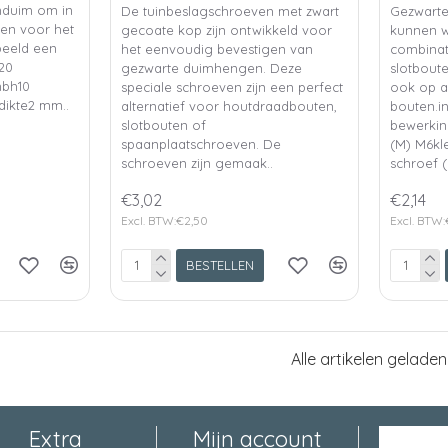
onduim om in
De tuinbeslagschroeven met zwart
Gezwarte
ren voor het
gecoate kop zijn ontwikkeld voor
kunnen w
beeld een
het eenvoudig bevestigen van
combinat
e20
gezwarte duimhengen. Deze
slotbout
mbh10
speciale schroeven zijn een perfect
ook op a
dikte2 mm..
alternatief voor houtdraadbouten,
bouten.i
slotbouten of
bewerkin
spaanplaatschroeven. De
(M) M6kle
schroeven zijn gemaak..
schroef (
€3,02
€2,14
Excl. BTW:€2,50
Excl. BTW:
BESTELLEN
Alle artikelen geladen
Extra
Mijn account