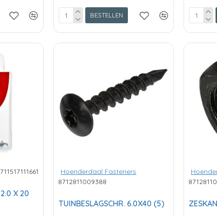
BESTELLEN
711517111661
Hoenderdaal Fasteners
Hoender
8712811009388
8712811
.0 X 20
TUINBESLAGSCHR. 6.0X40 (5)
ZESKAN