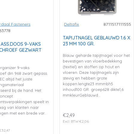
daal Fasteners
Deltafix
8711517111555
63778
TAPIJTNAGEL GEBLAUWD 1.6 X
23 MM 100 GR.
 ASS.DOOS 9-VAKS
SCHROEF GEZWART
Blauw geharde tapijtnagel voor het
bevestigen van vloerbedekking
(textiel) en stoffen op hout en
rganizer 9-vaks
vloeren. Deze tapijtnagels zijn
oef din 968 zwart gepass.
stevig en hebben grote
C altijd het juiste
koppen.lengte23 mmmbh5
ingsmateriaal
inhoud100 GR. groep628 dikte1,6
seerd bij de hand. Het
mmkleurGeblauwd..
oncept
entsverpakkingen speelt in
aag van klanten naar
ngen met een brede var..
€2,49
Excl. BTW:€2,06
€32,47