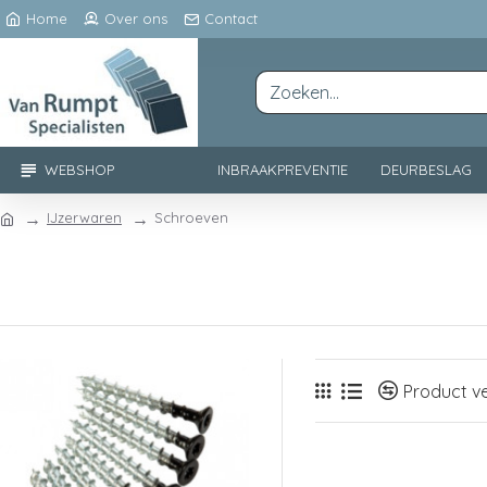
Home
Over ons
Contact
WEBSHOP
INBRAAKPREVENTIE
DEURBESLAG
IJzerwaren
Schroeven
Product ve