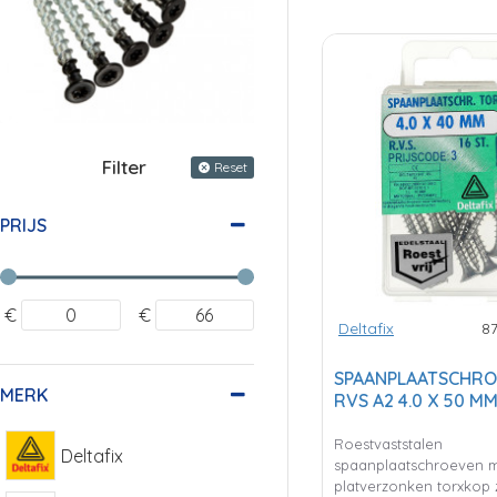
Filter
Reset
PRIJS
€
€
Deltafix
8
SPAANPLAATSCHRO
MERK
RVS A2 4.0 X 50 MM
Roestvaststalen
Deltafix
spaanplaatschroeven 
platverzonken torxkop z