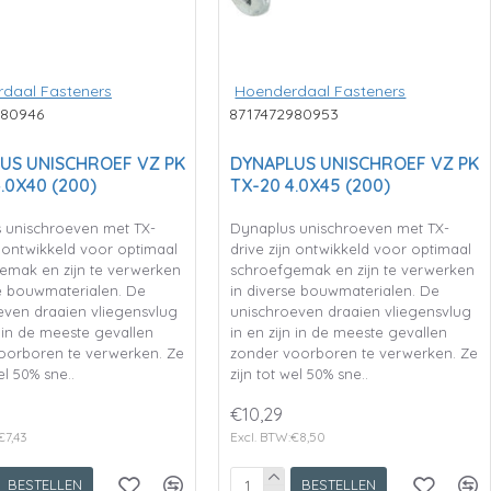
daal Fasteners
Hoenderdaal Fasteners
980946
8717472980953
US UNISCHROEF VZ PK
DYNAPLUS UNISCHROEF VZ PK
.0X40 (200)
TX-20 4.0X45 (200)
 unischroeven met TX-
Dynaplus unischroeven met TX-
n ontwikkeld voor optimaal
drive zijn ontwikkeld voor optimaal
emak en zijn te verwerken
schroefgemak en zijn te verwerken
se bouwmaterialen. De
in diverse bouwmaterialen. De
even draaien vliegensvlug
unischroeven draaien vliegensvlug
n in de meeste gevallen
in en zijn in de meeste gevallen
oorboren te verwerken. Ze
zonder voorboren te verwerken. Ze
el 50% sne..
zijn tot wel 50% sne..
€10,29
€7,43
Excl. BTW:€8,50
BESTELLEN
BESTELLEN