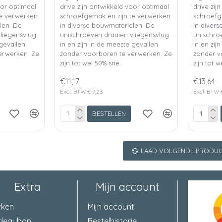
oor optimaal
drive zijn ontwikkeld voor optimaal
drive zij
te verwerken
schroefgemak en zijn te verwerken
schroefg
len. De
in diverse bouwmaterialen. De
in diver
liegensvlug
unischroeven draaien vliegensvlug
unischro
 gevallen
in en zijn in de meeste gevallen
in en zij
erwerken. Ze
zonder voorboren te verwerken. Ze
zonder v
zijn tot wel 50% sne..
zijn tot w
€11,17
€13,64
Excl. BTW:€9,23
Excl. BTW:
BESTELLEN
LAAD VOLGENDE PRODUC
Extra
Mijn account
rken
Mijn account
deaubon
Bestelhistorie