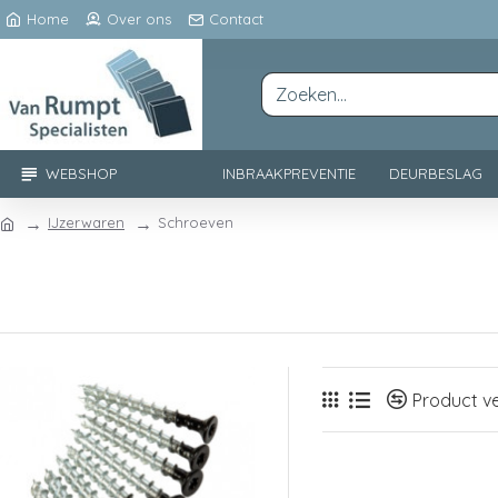
Home
Over ons
Contact
WEBSHOP
INBRAAKPREVENTIE
DEURBESLAG
IJzerwaren
Schroeven
Product ve