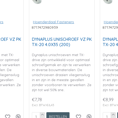
rs
Hoenderdaal Fasteners
Hoender
8717472980939
8717472
OEF VZ PK
DYNAPLUS UNISCHROEF VZ PK
DYNAPL
TX-20 4.0X35 (200)
TX-20 4
 met TX-
Dynaplus unischroeven met TX-
Dynaplus
oor optimaal
drive zijn ontwikkeld voor optimaal
drive zij
te verwerken
schroefgemak en zijn te verwerken
schroefg
len. De
in diverse bouwmaterialen. De
in diver
liegensvlug
unischroeven draaien vliegensvlug
unischro
 gevallen
in en zijn in de meeste gevallen
in en zij
erwerken. Ze
zonder voorboren te verwerken. Ze
zonder v
zijn tot wel 50% sne..
zijn tot w
€7,78
€8,99
Excl. BTW:€6,43
Excl. BTW:
BESTELLEN