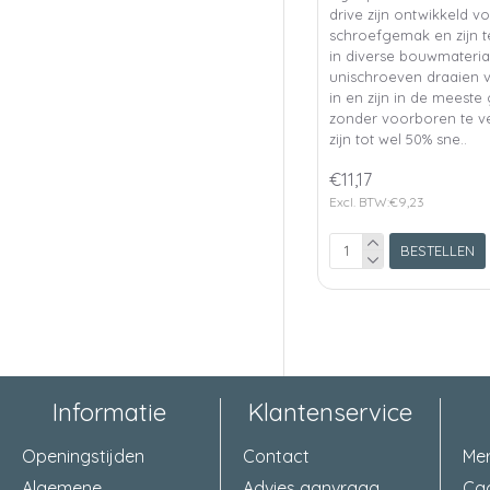
drive zijn ontwikkeld v
schroefgemak en zijn 
in diverse bouwmateria
unischroeven draaien v
in en zijn in de meeste
zonder voorboren te v
zijn tot wel 50% sne..
€11,17
Excl. BTW:€9,23
BESTELLEN
Informatie
Klantenservice
Openingstijden
Contact
Me
Algemene
Advies aanvraag
Ca