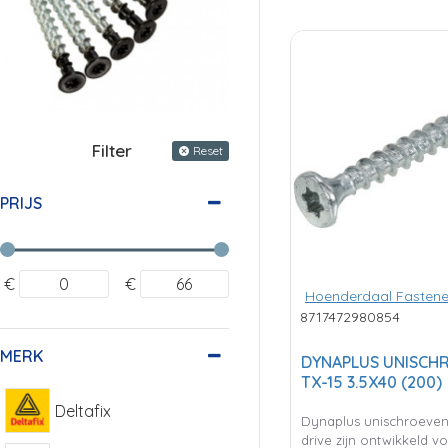
Filter
Reset
PRIJS
€
€
Hoenderdaal Fastene
8717472980854
MERK
DYNAPLUS UNISCHR
TX-15 3.5X40 (200)
Deltafix
Dynaplus unischroeven
drive zijn ontwikkeld v