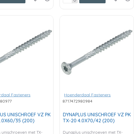
daal Fasteners
Hoenderdaal Fasteners
980977
8717472980984
US UNISCHROEF VZ PK
DYNAPLUS UNISCHROEF VZ PK
.0X60/35 (200)
TX-20 4.0X70/42 (200)
 unischroeven met TX-
Dynaplus unischroeven met TX-