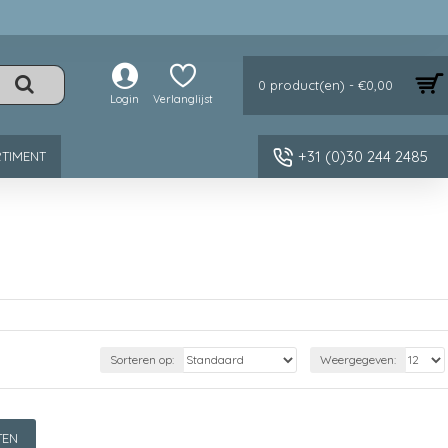
0 product(en) - €0,00
Login
Verlanglijst
+31 (0)30 244 2485
TIMENT
Sorteren op:
Weergegeven:
TEN