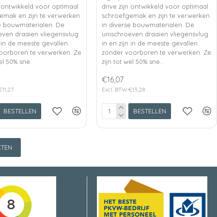
n ontwikkeld voor optimaal
drive zijn ontwikkeld voor optimaal
emak en zijn te verwerken
schroefgemak en zijn te verwerken
se bouwmaterialen. De
in diverse bouwmaterialen. De
even draaien vliegensvlug
unischroeven draaien vliegensvlug
n in de meeste gevallen
in en zijn in de meeste gevallen
oorboren te verwerken. Ze
zonder voorboren te verwerken. Ze
el 50% sne..
zijn tot wel 50% sne..
€16,07
€11,27
Excl. BTW:€13,28
BESTELLEN
BESTELLEN
TEN