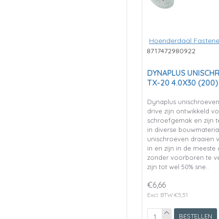
Hoenderdaal Fastene
8717472980922
DYNAPLUS UNISCHR
TX-20 4.0X30 (200)
Dynaplus unischroeven
drive zijn ontwikkeld v
schroefgemak en zijn 
in diverse bouwmateria
unischroeven draaien v
in en zijn in de meeste
zonder voorboren te v
zijn tot wel 50% sne..
€6,66
Excl. BTW:€5,51
BESTELLEN