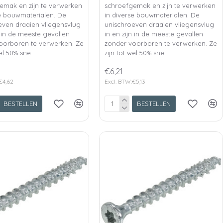
emak en zijn te verwerken
schroefgemak en zijn te verwerken
se bouwmaterialen. De
in diverse bouwmaterialen. De
even draaien vliegensvlug
unischroeven draaien vliegensvlug
n in de meeste gevallen
in en zijn in de meeste gevallen
oorboren te verwerken. Ze
zonder voorboren te verwerken. Ze
el 50% sne..
zijn tot wel 50% sne..
€6,21
€4,62
Excl. BTW:€5,13
BESTELLEN
BESTELLEN