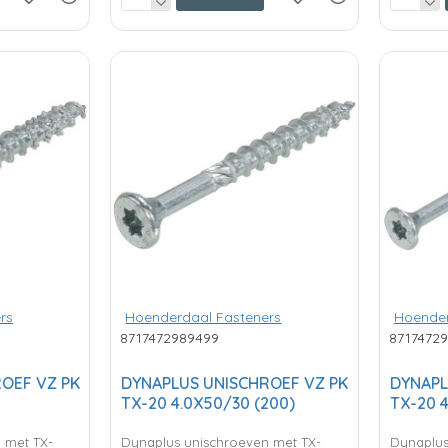
rs
Hoenderdaal Fasteners
Hoender
8717472989499
8717472
OEF VZ PK
DYNAPLUS UNISCHROEF VZ PK
DYNAPL
TX-20 4.0X50/30 (200)
TX-20 4
 met TX-
Dynaplus unischroeven met TX-
Dynaplus