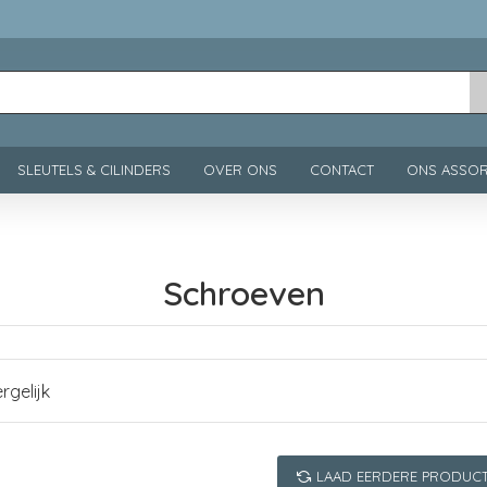
SLEUTELS & CILINDERS
OVER ONS
CONTACT
ONS ASSOR
Schroeven
rgelijk
LAAD EERDERE PRODUC