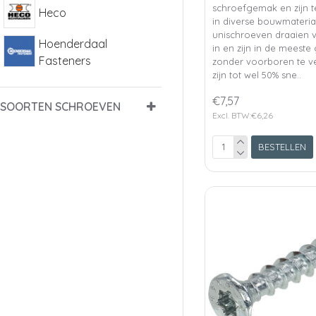
schroefgemak en zijn 
Heco
in diverse bouwmateria
unischroeven draaien v
Hoenderdaal
in en zijn in de meeste
Fasteners
zonder voorboren te v
zijn tot wel 50% sne..
€7,57
SOORTEN SCHROEVEN
Excl. BTW:€6,26
BESTELLEN