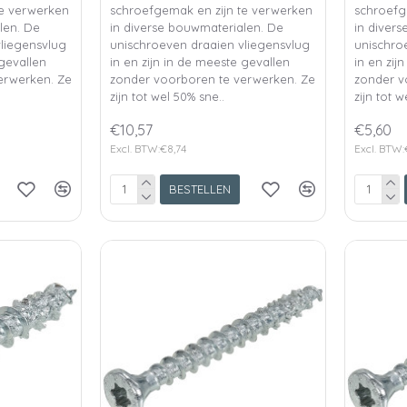
te verwerken
schroefgemak en zijn te verwerken
schroefg
len. De
in diverse bouwmaterialen. De
in diver
liegensvlug
unischroeven draaien vliegensvlug
unischro
 gevallen
in en zijn in de meeste gevallen
in en zij
erwerken. Ze
zonder voorboren te verwerken. Ze
zonder v
zijn tot wel 50% sne..
zijn tot w
€10,57
€5,60
Excl. BTW:€8,74
Excl. BTW:
BESTELLEN