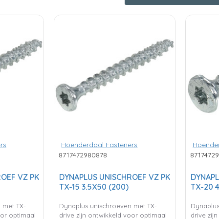
rs
Hoenderdaal Fasteners
Hoender
8717472980878
8717472
OEF VZ PK
DYNAPLUS UNISCHROEF VZ PK
DYNAPL
TX-15 3.5X50 (200)
TX-20 4
 met TX-
Dynaplus unischroeven met TX-
Dynaplus
oor optimaal
drive zijn ontwikkeld voor optimaal
drive zij