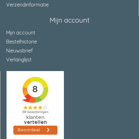
Verzendinformatie
Afstandsmontage
Nee
Mijn account
VDS-Approval
Ja
Mijn account
Content
50
Bestelhistorie
Profi / DIY
DIY
Nieuwsbrief
Verlanglijst
Bouwmateriaal
ongescheurd beton