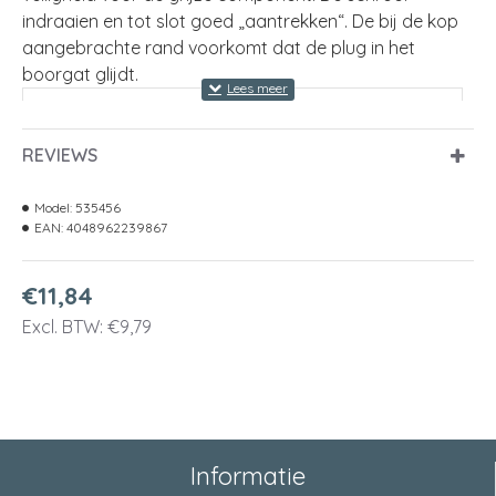
indraaien en tot slot goed „aantrekken“. De bij de kop
aangebrachte rand voorkomt dat de plug in het
boorgat glijdt.
Boordiameter
10 mm
REVIEWS
Pluglengte
50 mm
Min. boorgatdiepte
60 mm
Model:
535456
EAN:
4048962239867
Spaanplaatschroef
6,0 - 8,0 mm
€11,84
Kleur
grijs
Excl. BTW: €9,79
Min. inschroefdiepte
58 mm
Min. plaatdikte
12,5 mm
Uitvoering
zonder schroef
Informatie
Geschikt voor gasbeton
Ja