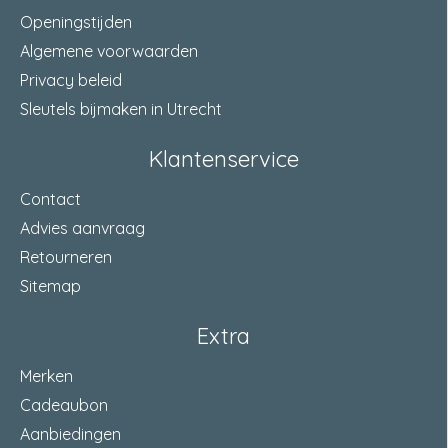
Openingstijden
Geschikt voor beton
Ja
Algemene voorwaarden
Privacy beleid
Geschikt voor kalkzandsteen
Ja
Sleutels bijmaken in Utrecht
Geschikt voor cellenbeton
Ja
Klantenservice
Geschikt voor spaanplaat
Ja
Contact
Geschikt voor natuursteen
Ja
Advies aanvraag
Retourneren
Geschikt voor gipskarton
Ja
Sitemap
Geschikt voor volsteen
Ja
Extra
Geschikt voor geperforeerde steen
Ja
Merken
Voorsteekmontage
Ja
Cadeaubon
Doorsteekmontage
Nee
Aanbiedingen