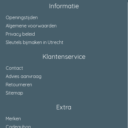
Informatie
Geschikt voor beton
Ja
Openingstijden
Geschikt voor kalkzandsteen
Ja
Algemene voorwaarden
Privacy beleid
Geschikt voor cellenbeton
Ja
Sleutels bijmaken in Utrecht
Geschikt voor spaanplaat
Ja
Klantenservice
Geschikt voor natuursteen
Ja
Contact
Geschikt voor gipskarton
Ja
Advies aanvraag
Retourneren
Geschikt voor volsteen
Ja
Sitemap
Geschikt voor geperforeerde steen
Ja
Extra
Voorsteekmontage
Ja
Merken
Doorsteekmontage
Nee
Cadeaubon