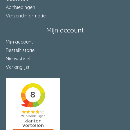
Afstandsmontage
Nee
Aanbiedingen
Verzendinformatie
VDS-Approval
Ja
Mijn account
Content
100
Mijn account
Profi / DIY
DIY
Bestelhistorie
Bouwmateriaal
ongescheurd beton
Nieuwsbrief
Verlanglijst