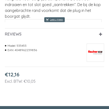
indraaien en tot slot goed „aantrekken“. De bij de kop
aangebrachte rand voorkomt dat de plug in het
boorgat glijdt.
Boordiameter
6 mm
REVIEWS
Pluglengte
30 mm
Min. boorgatdiepte
40 mm
Model:
535453
EAN:
4048962239836
Spaanplaatschroef
4,0 - 5,0 mm
Kleur
grijs
€12,16
Min. inschroefdiepte
35 mm
Excl. BTW: €10,05
Min. plaatdikte
12,5 mm
Uitvoering
zonder schroef
Geschikt voor gasbeton
Ja