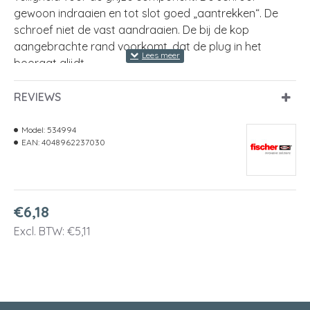
gewoon indraaien en tot slot goed „aantrekken“. De
schroef niet de vast aandraaien. De bij de kop
aangebrachte rand voorkomt, dat de plug in het
boorgat glijdt.
pluglengte
40 Millimeter
REVIEWS
min. boorgatdiepte
50 Millimeter
Model:
534994
EAN:
4048962237030
spaanplaatschroef
4,5 - 6 Millimeter
boorgatdiameter
8 Millimeter
blister met
18 x DUOPOWER 8 x 40
€6,18
Excl. BTW: €5,11
min. inschroefdiepte
45 Millimeter
min. plaatdikte
12,5 Millimeter
doos met