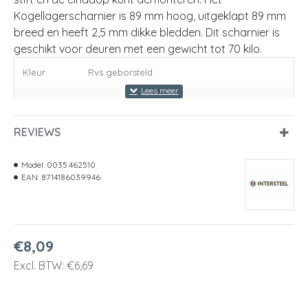
Kogellagerscharnier is 89 mm hoog, uitgeklapt 89 mm
breed en heeft 2,5 mm dikke bledden. Dit scharnier is
geschikt voor deuren met een gewicht tot 70 kilo.
Kleur
Rvs geborsteld
Interieurstijl
Modern & Strak
REVIEWS
L x cm.
14
B x cm.
6
Model:
0035.462510
EAN:
8714186039946
Article
Kogellagerscharnier|Bevestigingsmateriaal
package
voor montage
Garantie
10 jaar functionaliteitsgarantie
€8,09
Materiaal
Roestvast staal
Excl. BTW: €6,69
Geschikt
Voor het ophangen van een deur in een
voor
kozijn