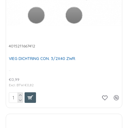
4015211667412
VIEG DICHTRING CON. 3/2X40 ZWR
..
€0,99
Excl. BTW:€0,82