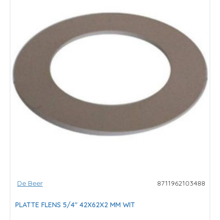
De Beer
8711962103488
PLATTE FLENS 5/4" 42X62X2 MM WIT