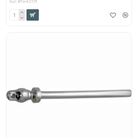
Excl. BTW:€27,75