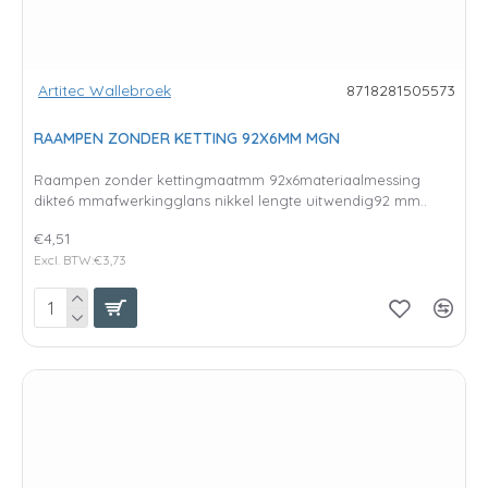
Artitec Wallebroek
8718281505573
RAAMPEN ZONDER KETTING 92X6MM MGN
Raampen zonder kettingmaatmm 92x6materiaalmessing
dikte6 mmafwerkingglans nikkel lengte uitwendig92 mm..
€4,51
Excl. BTW:€3,73