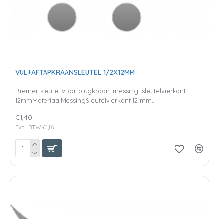
VUL+AFTAPKRAANSLEUTEL 1/2X12MM
Bremer sleutel voor plugkraan, messing, sleutelvierkant
12mmMateriaalMessingSleutelvierkant 12 mm..
€1,40
Excl. BTW:€1,16