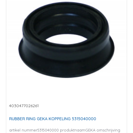
4030477026261
RUBBER RING GEKA KOPPELING 5315040000
artikel nummer5315040000 produktnaamGEKA omschrijving