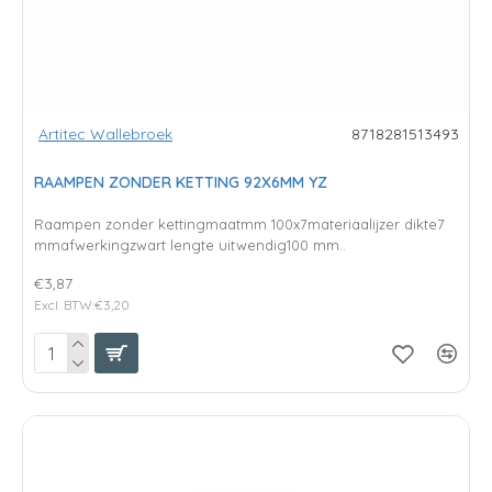
Artitec Wallebroek
8718281513493
RAAMPEN ZONDER KETTING 92X6MM YZ
Raampen zonder kettingmaatmm 100x7materiaalijzer dikte7
mmafwerkingzwart lengte uitwendig100 mm..
€3,87
Excl. BTW:€3,20