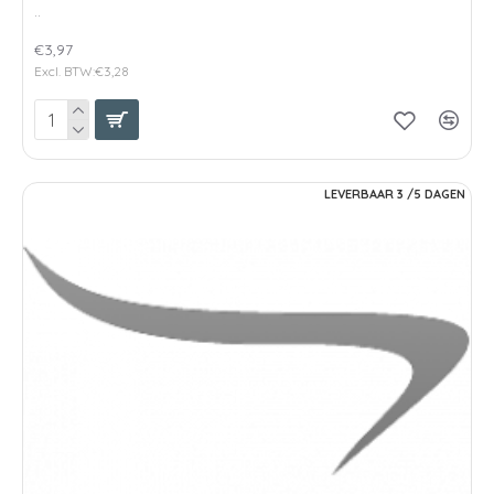
..
€3,97
Excl. BTW:€3,28
LEVERBAAR 3 /5 DAGEN