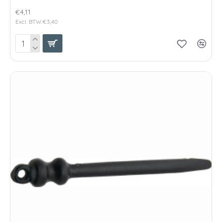
€4,11
Excl. BTW:€3,40