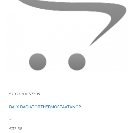
5702420057309
RA-X RADIATORTHERMOSTAATKNOP
..
€33,58