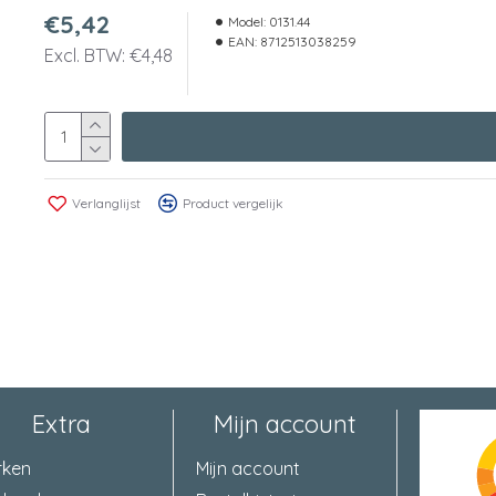
€5,42
Model:
0131.44
EAN:
8712513038259
Excl. BTW: €4,48
Verlanglijst
Product vergelijk
Extra
Mijn account
rken
Mijn account