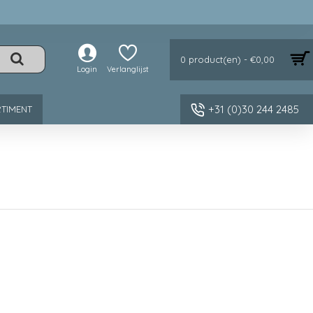
0 product(en) - €0,00
Login
Verlanglijst
+31 (0)30 244 2485
TIMENT