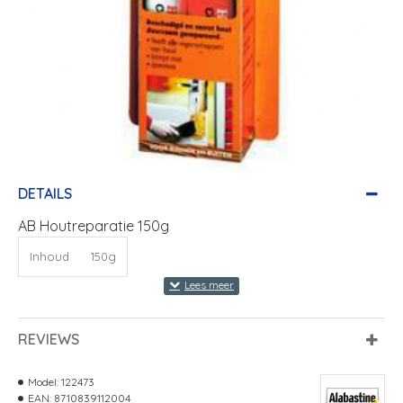
DETAILS
AB Houtreparatie 150g
Inhoud
150g
REVIEWS
Model:
122473
EAN:
8710839112004