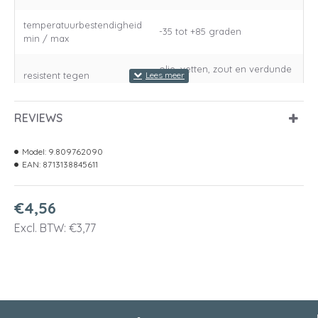
temperatuurbestendigheid
-35 tot +85 graden
min / max
olie, vetten, zout en verdunde
resistent tegen
zuren
breedte
9,0 Millimeter
REVIEWS
lengte
775 Millimeter
Model:
9.809762090
EAN:
8713138845611
ontvlambaarheid UL 94 class
normering
V2, R.I.Na. goedkeurin
€4,56
volgorde_Item
51
Excl. BTW: €3,77
volgorde_Group
4625
groepsafbeelding
9.809116890.jpg
Labelcode
89762-90