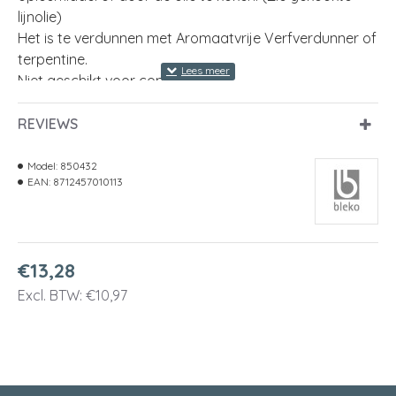
lijnolie)
Het is te verdunnen met Aromaatvrije Verfverdunner of
terpentine.
Niet geschikt voor consumptie.
Inhoud
1 l
REVIEWS
Model:
850432
EAN:
8712457010113
€13,28
Excl. BTW: €10,97