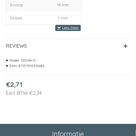
Knoop
14 mm
Draad
7 mm
REVIEWS
Model:
110044-O
EAN:
8715791053686
€2,71
Excl. BTW: €2,24
Informatie