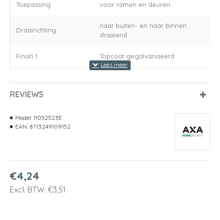
Toepassing
voor ramen en deuren
naar buiten- en naar binnen
Draairichting
draaiend
Finish 1
Topcoat gegalvaniseerd
Hoekvorm
rondhoek
REVIEWS
Lagering
ongelagerd
Model:
11052523E
Materiaal
staal
EAN:
8713249109152
Aanbevolen
schroef 4.0 x 40 mm
bevestigingsmaterialen
Breedte in mm
89
€4,24
Excl. BTW: €3,51
Dikte in mm
2.4
Hoogte in mm
89